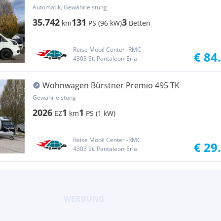
620 G
Automatik, Gewährleistung
35.742
131
3
km
PS (96 kW)
Betten
Reise Mobil Center -RMC
€ 84
4303 St. Pantaleon-Erla
Wohnwagen Bürstner Premio 495 TK
Gewährleistung
2026
1
1
EZ
km
PS (1 kW)
Reise Mobil Center -RMC
€ 29
4303 St. Pantaleon-Erla