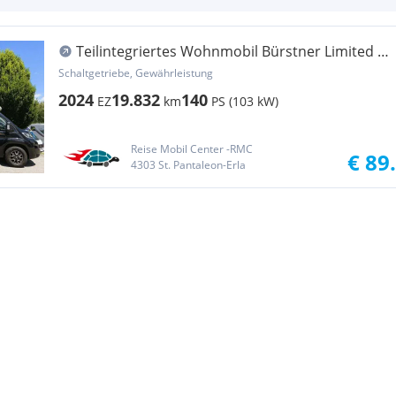
Teilintegriertes Wohnmobil Bürstner Limited T
690 G
Schaltgetriebe, Gewährleistung
2024
19.832
140
EZ
km
PS (103 kW)
Reise Mobil Center -RMC
€ 89
4303 St. Pantaleon-Erla