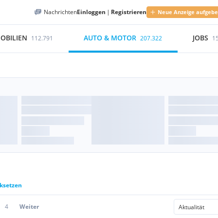
Nachrichten
Einloggen
|
Registrieren
Neue Anzeige aufgeb
OBILIEN
AUTO & MOTOR
JOBS
112.791
207.322
1
cksetzen
4
Weiter