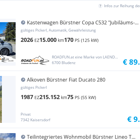
Infos zur Reihung d
Kastenwagen Bürstner Copa C532 "Jubiläums-
Editio...
gültiges Pickerl, Automatik, Gewährleistung
2026
15.000
170
EZ
km
PS (125 kW)
ROADFUN.at eine Marke von LAENDLEMIETBUS.at
€ 89
6700 Bludenz
Alkoven Bürstner Fiat Ducato 280
gültiges Pickerl
1987
215.152
75
EZ
km
PS (55 kW)
Privat
€ 9
7342 Kaisersdorf
Teilintegriertes Wohnmobil Bürstner Lineo T