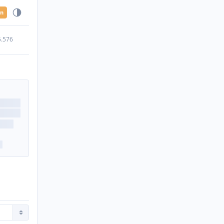
en
5.576