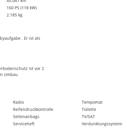
45.047 km
160 PS (118 kW)
2.185 kg
aufgabe . Er ist als
rbodenschutz ist vor 2
dem Umbau
Radio
Tempomat
Reifendruckkontrolle
Toilette
Seitenairbags
TV/SAT
Serviceheft
Verdunklungssystem