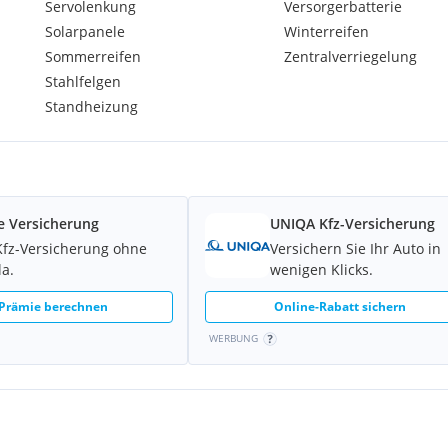
Servolenkung
Versorgerbatterie
Solarpanele
Winterreifen
Sommerreifen
Zentralverriegelung
Stahlfelgen
Standheizung
e Versicherung
UNIQA Kfz-Versicherung
Kfz-Versicherung ohne
Versichern Sie Ihr Auto in
la.
wenigen Klicks.
 Prämie berechnen
Online-Rabatt sichern
WERBUNG