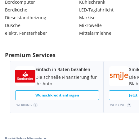
Bordcomputer
Kühlschrank
Bordküche
LED-Tagfahrlicht
Dieselstandheizung
Markise
Dusche
Mikrowelle
elektr. Fensterheber
Mittelarmlehne
Premium Services
Einfach in Raten bezahlen
Smil
Die schnelle Finanzierung für
Die 
Ihr Auto
Blab
Wunschkredit anfragen
Jetzt
WERBUNG
WERBUNG
Rechtlicher Hinweis