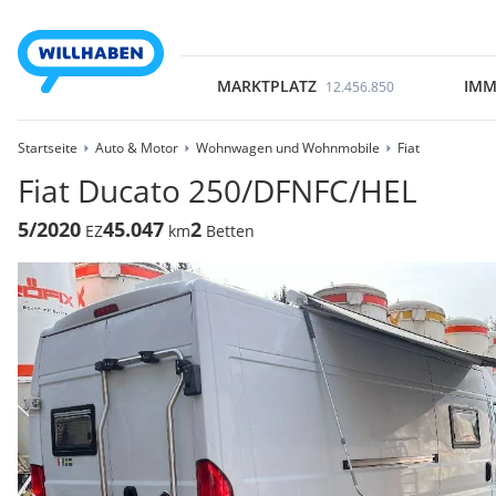
MARKTPLATZ
IMM
12.456.850
Startseite
Auto & Motor
Wohnwagen und Wohnmobile
Fiat
Fiat Ducato 250/DFNFC/HEL
5/2020
45.047
2
EZ
km
Betten