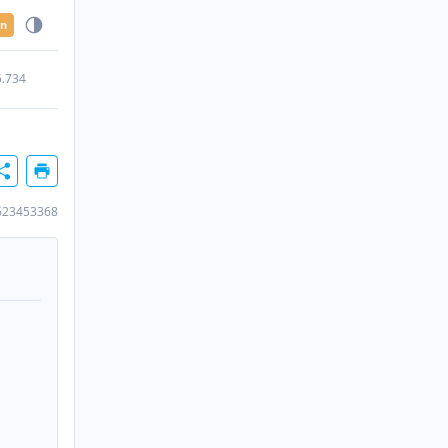
en
5.734
623453368