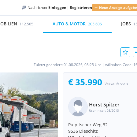
Nachrichten
Einloggen
|
Registrieren
Neue Anzeige aufgeb
OBILIEN
AUTO & MOTOR
JOBS
112.565
205.606
1
Zuletzt geändert:
01.08.2026, 08:25 Uhr
|
willhaben-Code:
1
€ 35.990
Verkaufspreis
Horst Spitzer
User:in seit 05/2013
Pulpitscher Weg 32
9536 Dieschitz