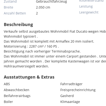
Kilometerstand
Zustand
Gebrauchtfahrzeug
Leistung
Breite
2.050 cm
Leergewicht
Anzahl Betten
2
Beschreibung
Verkaufe selbst ausgebautes Wohnmobil Fiat Ducato wegen Hobby
Wohnmobil typisiert .
Das Wohnmobil ist komplett mit Armaflex 20 mm isoliert.
Motorisierung : 2287 cm³ / 160 PS .
Besichtigung nach vorheriger Terminabsprache.
Das Wohnmobil ist immer unter einem Carport gestanden . Unte
Jahren gemacht worden . Der komplette Kastenwagen ist vor 
Hohlraumversiegelt worden.
Ausstattungen & Extras
ABS
Fahrradträger
Abwaschbecken
Freisprecheinrichtung
Beifahrerairbags
Gasherd
Boiler
Klimaanlage