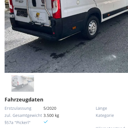
Fahrzeugdaten
Erstzulassung
5/2020
Länge
zul. Gesamtgewicht
3.500 kg
Kategorie
§57a "Pickerl"