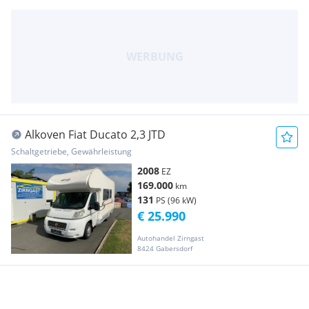
Alkoven Fiat Ducato 2,3 JTD
Schaltgetriebe, Gewährleistung
2008
EZ
169.000
km
131
PS (96 kW)
€ 25.990
Autohandel Zirngast
8424 Gabersdorf