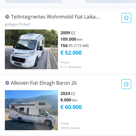
Teilintegriertes Wohnmobil Fiat Laika
Caravans, Type Kreos 3009
gültiges Pickerl
2009
EZ
109.000
km
156
PS (115 kW)
€ 52.000
Privat
5111 Bürmoos
Alkoven Fiat Elnagh Baron 26
2024
EZ
8.000
km
€ 60.000
Privat
39025 Italien