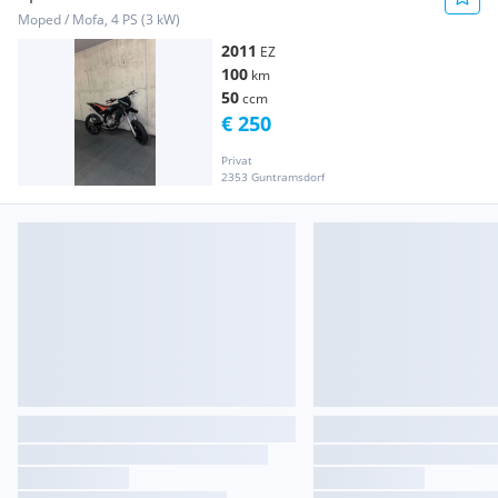
Moped / Mofa, 4 PS (3 kW)
2011
EZ
100
km
50
ccm
€ 250
Privat
2353 Guntramsdorf