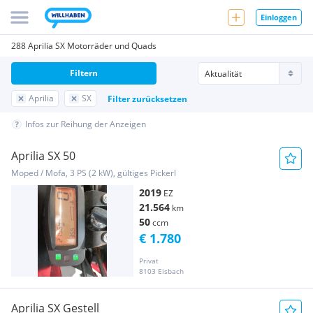
Einloggen
288 Aprilia SX Motorräder und Quads
Filtern
Aprilia
SX
Filter zurücksetzen
Infos zur Reihung der Anzeigen
Aprilia SX 50
Moped / Mofa, 3 PS (2 kW), gültiges Pickerl
2019
EZ
21.564
km
50
ccm
€ 1.780
Privat
8103 Eisbach
Aprilia SX Gestell