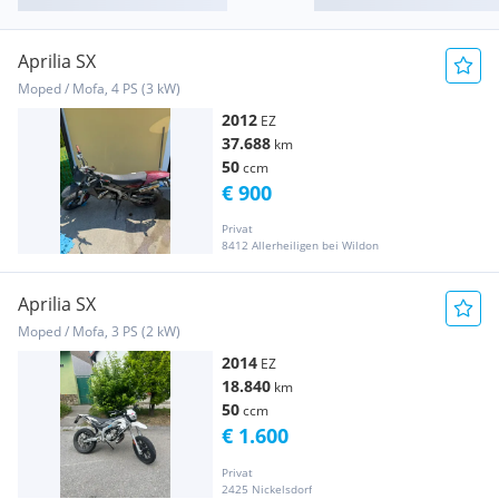
Aprilia SX
Moped / Mofa, 4 PS (3 kW)
2012
EZ
37.688
km
50
ccm
€ 900
Privat
8412 Allerheiligen bei Wildon
Aprilia SX
Moped / Mofa, 3 PS (2 kW)
2014
EZ
18.840
km
50
ccm
€ 1.600
Privat
2425 Nickelsdorf