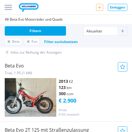
Einloggen
48 Beta Evo Motorräder und Quads
Filtern
Beta
Evo
Filter zurücksetzen
Infos zur Reihung der Anzeigen
Beta Evo
Trial, 1 PS (1 kW)
2013
EZ
123
km
300
ccm
€ 2.900
Privat
6105 Leutasch
Beta Evo 2T 125 mit Straßenzulassung