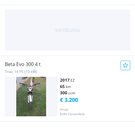
Beta Evo 300 4 t
Trial, 14 PS (10 kW)
2017
EZ
65
km
300
ccm
€ 3.200
Privat
8280 Fürstenfeld