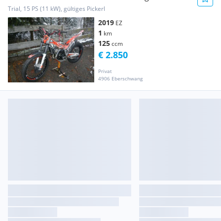
Trial, 15 PS (11 kW), gültiges Pickerl
2019
EZ
1
km
125
ccm
€ 2.850
Privat
4906 Eberschwang