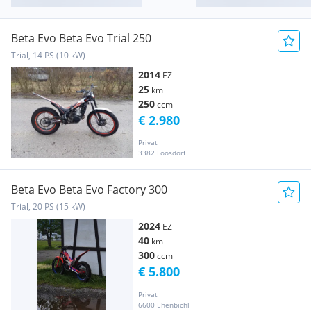
Beta Evo Beta Evo Trial 250
Trial, 14 PS (10 kW)
2014
EZ
25
km
250
ccm
€ 2.980
Privat
3382 Loosdorf
Beta Evo Beta Evo Factory 300
Trial, 20 PS (15 kW)
2024
EZ
40
km
300
ccm
€ 5.800
Privat
6600 Ehenbichl