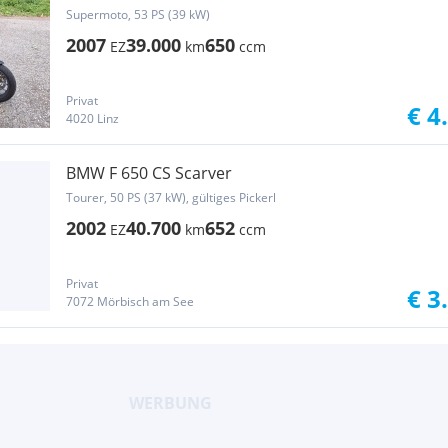
Supermoto, 53 PS (39 kW)
2007
39.000
650
EZ
km
ccm
Privat
€ 4
4020 Linz
BMW F 650 CS Scarver
Tourer, 50 PS (37 kW), gültiges Pickerl
2002
40.700
652
EZ
km
ccm
Privat
€ 3
7072 Mörbisch am See