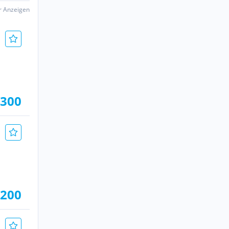
er Anzeigen
.300
.200