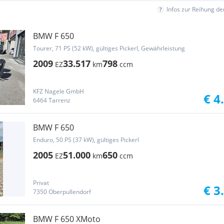
Infos zur Reihung d
BMW F 650
Tourer, 71 PS (52 kW), gültiges Pickerl, Gewährleistung
2009
33.517
798
EZ
km
ccm
KFZ Nagele GmbH
€ 4
6464 Tarrenz
BMW F 650
Enduro, 50 PS (37 kW), gültiges Pickerl
2005
51.000
650
EZ
km
ccm
Privat
€ 3
7350 Oberpullendorf
BMW F 650 XMoto