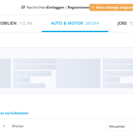
Nachrichten
Einloggen
|
Registrieren
Neue Anzeige aufgeb
OBILIEN
AUTO & MOTOR
JOBS
112.766
207.014
1
ter zurücksetzen
4
Weiter