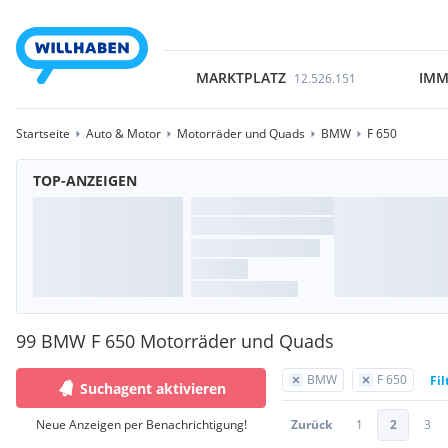
MARKTPLATZ
IMM
12.526.151
Startseite
Auto & Motor
Motorräder und Quads
BMW
F 650
TOP-ANZEIGEN
99 BMW F 650 Motorräder und Quads
BMW
F 650
Fil
Suchagent aktivieren
Neue Anzeigen per Benachrichtigung!
Zurück
1
2
3