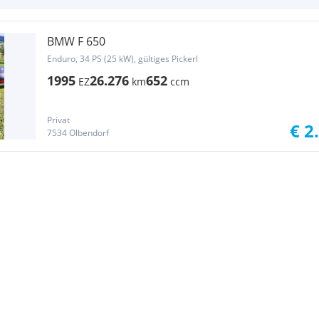
BMW F 650
Enduro, 34 PS (25 kW), gültiges Pickerl
1995
26.276
652
EZ
km
ccm
Privat
€ 2
7534 Olbendorf