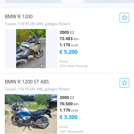
BMW R 1200
Tourer, 110 PS (81 kW), gültiges Pickerl
2005
EZ
72.483
km
1.170
ccm
€ 5.200
Privat
2753 Ober-Piesting
BMW R 1200 ST ABS
Tourer, 110 PS (81 kW), gültiges Pickerl
2005
EZ
70.500
km
1.170
ccm
€ 3.300
Privat
3281 Altenmarkt