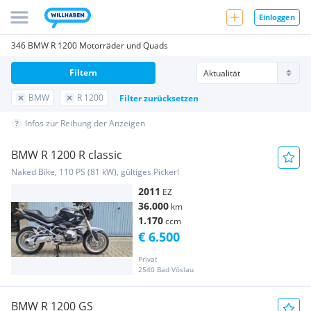
Einloggen
346 BMW R 1200 Motorräder und Quads
Filtern
BMW
R 1200
Filter zurücksetzen
Infos zur Reihung der Anzeigen
BMW R 1200 R classic
Naked Bike, 110 PS (81 kW), gültiges Pickerl
2011
EZ
36.000
km
1.170
ccm
€ 6.500
Privat
2540 Bad Vöslau
BMW R 1200 GS