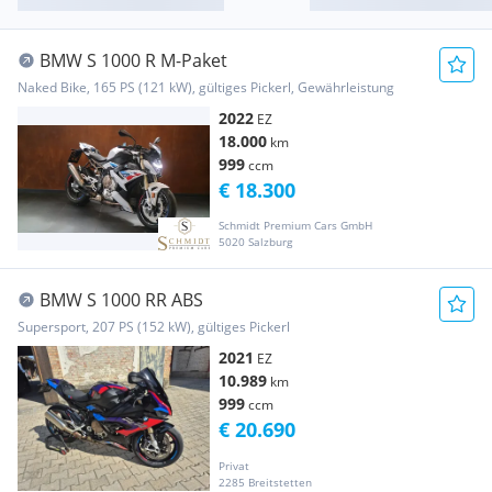
BMW S 1000 R M-Paket
Naked Bike, 165 PS (121 kW), gültiges Pickerl, Gewährleistung
2022
EZ
18.000
km
999
ccm
€ 18.300
Schmidt Premium Cars GmbH
5020 Salzburg
BMW S 1000 RR ABS
Supersport, 207 PS (152 kW), gültiges Pickerl
2021
EZ
10.989
km
999
ccm
€ 20.690
Privat
2285 Breitstetten