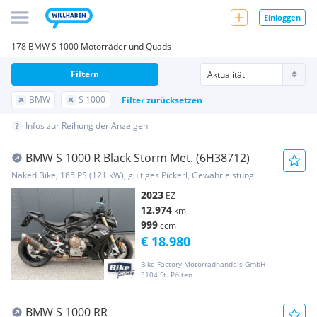
Einloggen
178 BMW S 1000 Motorräder und Quads
Filtern
BMW
S 1000
Filter zurücksetzen
Infos zur Reihung der Anzeigen
BMW S 1000 R Black Storm Met. (6H38712)
Naked Bike, 165 PS (121 kW), gültiges Pickerl, Gewährleistung
2023
EZ
12.974
km
999
ccm
€ 18.980
Bike Factory Motorradhandels GmbH
3104 St. Pölten
BMW S 1000 RR