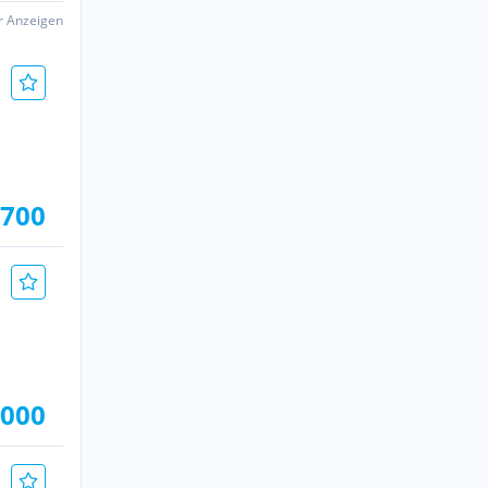
er Anzeigen
.700
.000