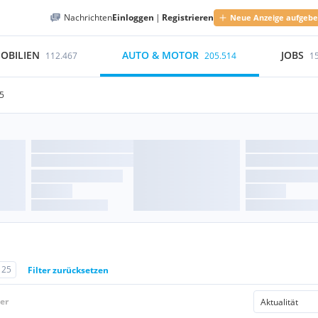
Nachrichten
Einloggen
|
Registrieren
Neue Anzeige aufgeb
OBILIEN
AUTO & MOTOR
JOBS
112.467
205.514
1
5
125
Filter zurücksetzen
er