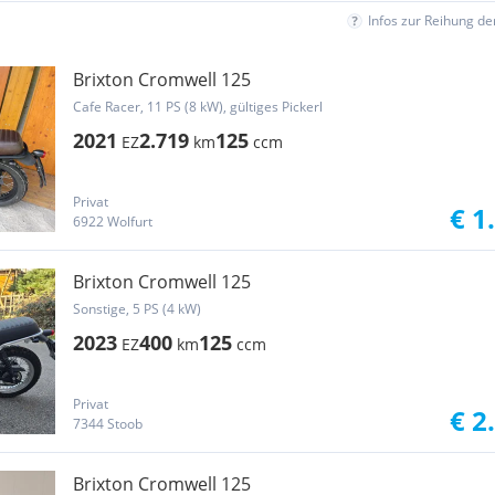
Infos zur Reihung d
Brixton Cromwell 125
Cafe Racer, 11 PS (8 kW), gültiges Pickerl
2021
2.719
125
EZ
km
ccm
Privat
€ 1
6922 Wolfurt
Brixton Cromwell 125
Sonstige, 5 PS (4 kW)
2023
400
125
EZ
km
ccm
Privat
€ 2
7344 Stoob
Brixton Cromwell 125