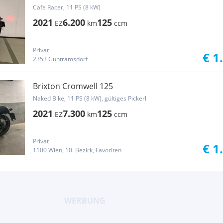
Cafe Racer, 11 PS (8 kW)
2021
6.200
125
EZ
km
ccm
Privat
€ 1
2353 Guntramsdorf
Brixton Cromwell 125
Naked Bike, 11 PS (8 kW), gültiges Pickerl
2021
7.300
125
EZ
km
ccm
Privat
€ 1
1100 Wien, 10. Bezirk, Favoriten