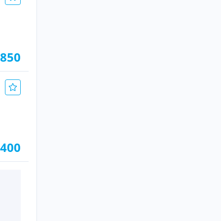
.850
.400