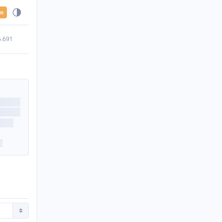
en
5.691