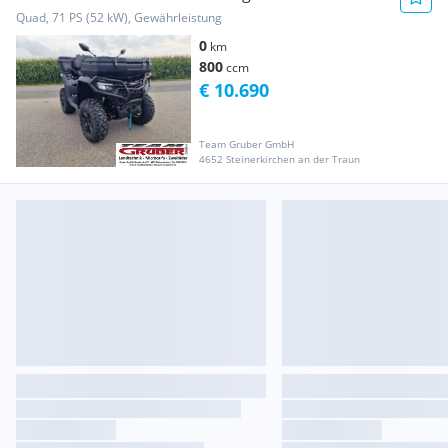
Stückzahl ...
Quad, 71 PS (52 kW), Gewährleistung
0
km
800
ccm
€ 10.690
Team Gruber GmbH
4652 Steinerkirchen an der Traun