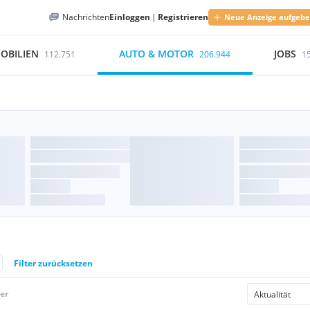
Nachrichten
Einloggen
|
Registrieren
Neue Anzeige aufgeb
OBILIEN
AUTO & MOTOR
JOBS
112.751
206.944
1
Filter zurücksetzen
er