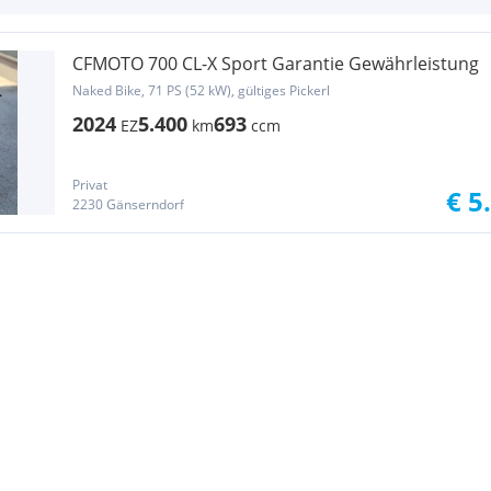
CFMOTO 700 CL-X Sport Garantie Gewährleistung
Naked Bike, 71 PS (52 kW), gültiges Pickerl
2024
5.400
693
EZ
km
ccm
Privat
€ 5
2230 Gänserndorf