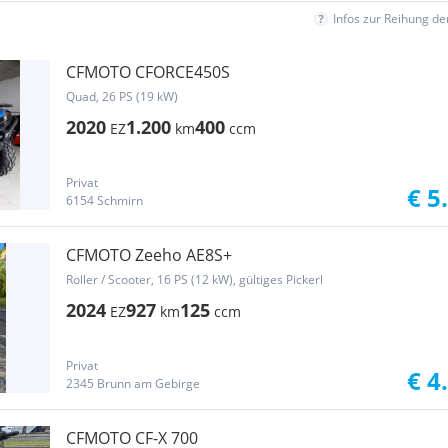
Infos zur Reihung d
CFMOTO CFORCE450S
Quad, 26 PS (19 kW)
2020
1.200
400
EZ
km
ccm
Privat
€ 5
6154 Schmirn
CFMOTO Zeeho AE8S+
Roller / Scooter, 16 PS (12 kW), gültiges Pickerl
2024
927
125
EZ
km
ccm
Privat
€ 4
2345 Brunn am Gebirge
CFMOTO CF-X 700