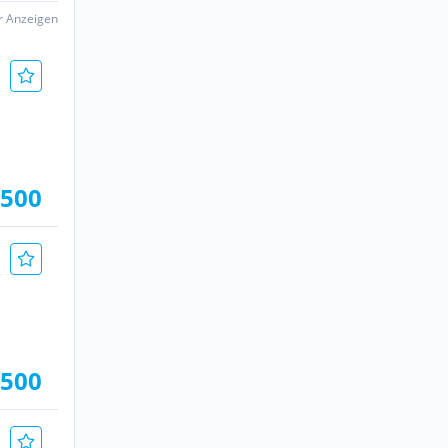
er Anzeigen
.500
.500