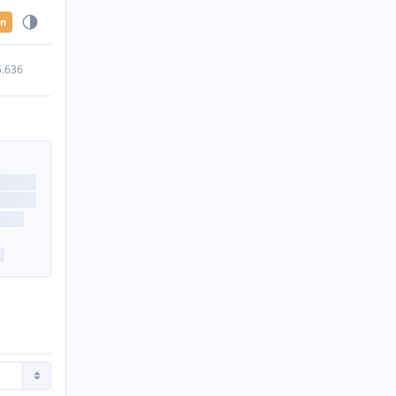
en
5.636