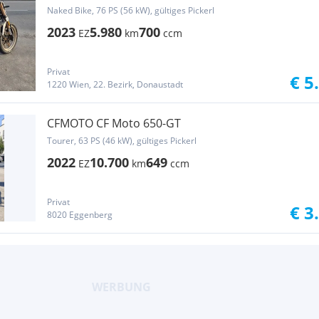
Naked Bike, 76 PS (56 kW), gültiges Pickerl
2023
5.980
700
EZ
km
ccm
Privat
€ 5
1220 Wien, 22. Bezirk, Donaustadt
CFMOTO CF Moto 650-GT
Tourer, 63 PS (46 kW), gültiges Pickerl
2022
10.700
649
EZ
km
ccm
Privat
€ 3
8020 Eggenberg