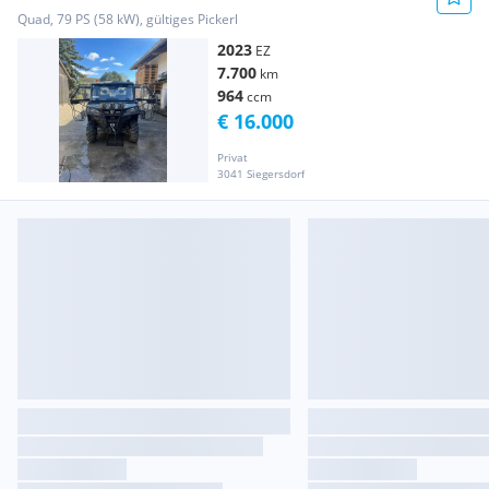
Quad, 79 PS (58 kW), gültiges Pickerl
2023
EZ
7.700
km
964
ccm
€ 16.000
Privat
3041 Siegersdorf