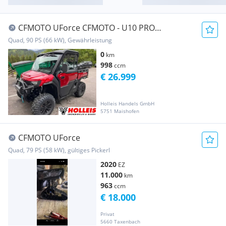
CFMOTO UForce CFMOTO - U10 PRO
HIGHLAND
Quad, 90 PS (66 kW), Gewährleistung
0
km
998
ccm
€ 26.999
Holleis Handels GmbH
5751 Maishofen
CFMOTO UForce
Quad, 79 PS (58 kW), gültiges Pickerl
2020
EZ
11.000
km
963
ccm
€ 18.000
Privat
5660 Taxenbach