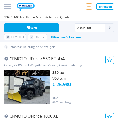
Einloggen
139 CFMOTO UForce Motorräder und Quads
Filtern
CFMOTO
UForce
Filter zurücksetzen
Infos zur Reihung der Anzeigen
CFMOTO UForce 550 EFI 4x4
**Kabine/Heizung/Schneeschil...
Quad, 79 PS (58 kW), gültiges Pickerl, Gewährleistung
350
km
963
ccm
€ 26.980
PP-Cars
8062 Kumberg
CFMOTO UForce 1000 XL