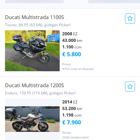
Ducati Multistrada 1100S
Tourer, 86 PS (63 kW), gültiges Pickerl
2008
EZ
43.000
km
1.100
ccm
€ 5.800
Privat
9753 Lind im Drautal
Ducati Multistrada 1200S
Enduro, 150 PS (110 kW), gültiges Pickerl
2014
EZ
53.200
km
1.198
ccm
€ 7.900
Privat
2544 Leobersdorf