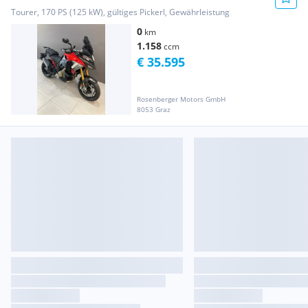
Tourer, 170 PS (125 kW), gültiges Pickerl, Gewährleistung
0
km
1.158
ccm
€ 35.595
Rosenberger Motors GmbH
8053 Graz