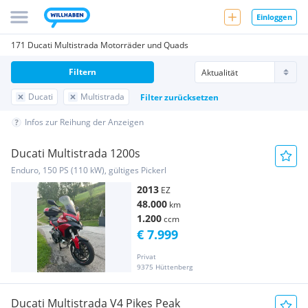
Einloggen
171 Ducati Multistrada Motorräder und Quads
Filtern
Ducati
Multistrada
Filter zurücksetzen
Infos zur Reihung der Anzeigen
Ducati Multistrada 1200s
Enduro, 150 PS (110 kW), gültiges Pickerl
2013
EZ
48.000
km
1.200
ccm
€ 7.999
Privat
9375 Hüttenberg
Ducati Multistrada V4 Pikes Peak