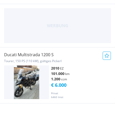
Ducati Multistrada 1200 S
Tourer, 150 PS (110 kW), gültiges Pickerl
2010
EZ
101.000
km
1.200
ccm
€ 6.000
Privat
6460 Imst