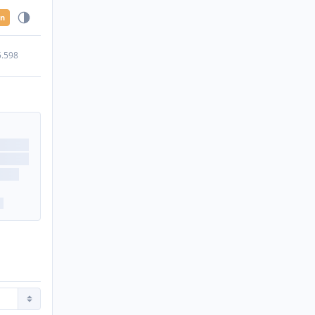
en
5.598