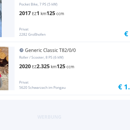
Pocket Bike, 7 PS (5 kW)
2017
1
125
EZ
km
ccm
Privat
€
2282 Großhofen
Generic Classic T82/0/0
Roller / Scooter, 8 PS (6 kW)
2020
2.325
125
EZ
km
ccm
Privat
€ 1
5620 Schwarzach im Pongau