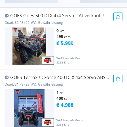
GOES Goes 500 DLX 4x4 Servo !! Abverkauf !!
Quad, 35 PS (26 kW), Gewährleistung
0
km
495
ccm
€ 5.999
WAT Handels GmbH
3233 Kilb
GOES Terrox / CForce 400 DLX 4x4 Servo ABS
90 km/h
Quad, 31 PS (23 kW), Gewährleistung
1
km
400
ccm
€ 4.988
WAT Handels GmbH
3233 Kilb