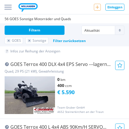
Einloggen
56 GOES Sonstige Motorräder und Quads
Filtern
GOES
Sonstige
Filter zurücksetzen
Infos zur Reihung der Anzeigen
GOES Terrox 400 DLX 4x4 EPS Servo ---lagern...
Quad, 29 PS (21 kW), Gewährleistung
0
km
400
ccm
€ 5.590
Team Gruber GmbH
4652 Steinerkirchen an der Traun
GOES Terrox 400 L 4x4 ABS 90Km/H SERVO