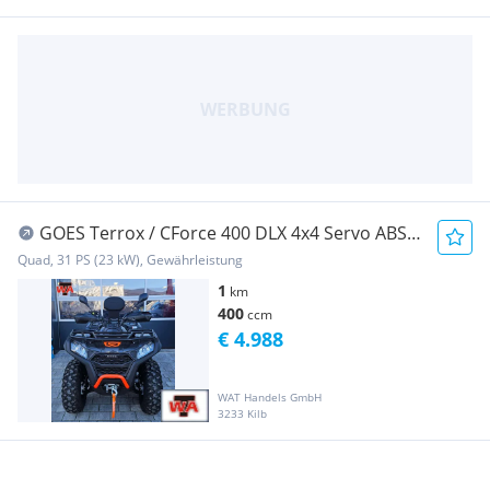
GOES Terrox / CForce 400 DLX 4x4 Servo ABS
90 km/h
Quad, 31 PS (23 kW), Gewährleistung
1
km
400
ccm
€ 4.988
WAT Handels GmbH
3233 Kilb