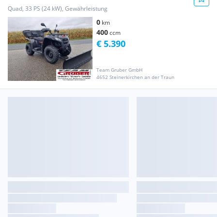
Days...
Quad, 33 PS (24 kW), Gewährleistung
0
km
400
ccm
€ 5.390
Team Gruber GmbH
4652 Steinerkirchen an der Traun