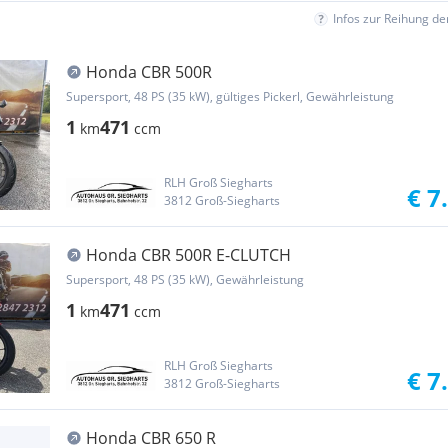
Infos zur Reihung d
Honda CBR 500R
Supersport, 48 PS (35 kW), gültiges Pickerl, Gewährleistung
1
471
km
ccm
RLH Groß Siegharts
€ 7
3812 Groß-Siegharts
Honda CBR 500R E-CLUTCH
Supersport, 48 PS (35 kW), Gewährleistung
1
471
km
ccm
RLH Groß Siegharts
€ 7
3812 Groß-Siegharts
Honda CBR 650 R