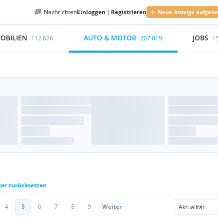
Nachrichten
Einloggen
|
Registrieren
Neue Anzeige aufgeb
OBILIEN
AUTO & MOTOR
JOBS
112.676
207.019
1
ter zurücksetzen
4
5
6
7
8
9
Weiter