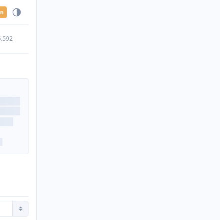
en
5.592