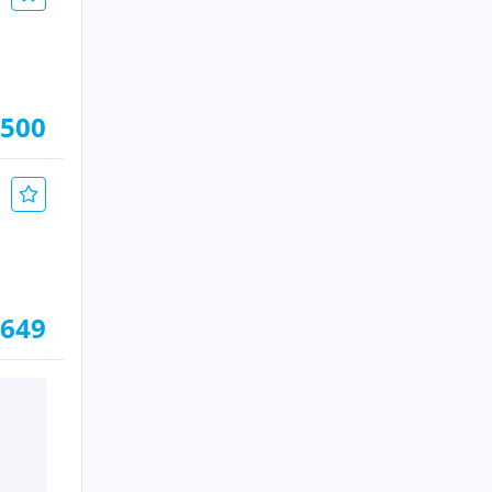
.500
.649