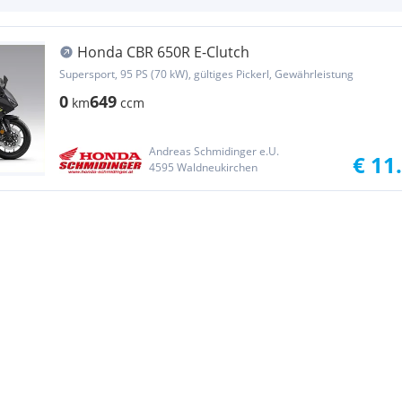
Honda CBR 650R E-Clutch
Supersport, 95 PS (70 kW), gültiges Pickerl, Gewährleistung
0
649
km
ccm
Andreas Schmidinger e.U.
€ 11
4595 Waldneukirchen