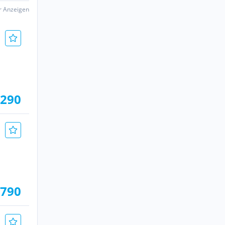
er Anzeigen
.290
.790