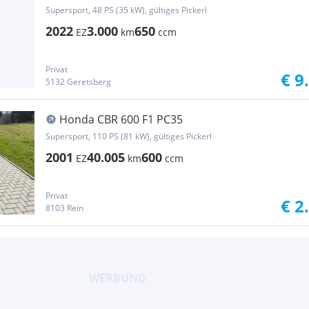
Supersport, 48 PS (35 kW), gültiges Pickerl
2022
3.000
650
EZ
km
ccm
Privat
€ 9
5132 Geretsberg
Honda CBR 600 F1 PC35
Supersport, 110 PS (81 kW), gültiges Pickerl
2001
40.005
600
EZ
km
ccm
Privat
€ 2
8103 Rein