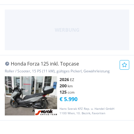
Honda Forza 125 inkl. Topcase
Roller / Scooter, 15 PS (11 kW), gültiges Pickerl, Gewährleistung
2026
EZ
200
km
125
ccm
€ 5.990
Hans Sverak KFZ Rep. u. Handel GmbH
1100 Wien, 10. Bezirk, Favoriten