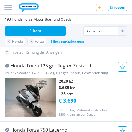
Einloggen
193 Honda Forza Motorräder und Quads
Filtern
Honda
Forza
Filter zurücksetzen
Infos zur Reihung der Anzeigen
Honda Forza 125 gepflegter Zustand
Roller / Scooter, 14 PS (10 kW), gültiges Pickerl, Gewährleistung
2020
EZ
6.689
km
125
ccm
€ 3.690
Bike Factory Motorradhandels GmbH
3500 Krems an der Donau
Honda Forza 750 Lagernd