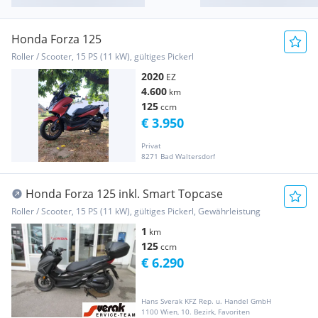
Honda Forza 125
Roller / Scooter, 15 PS (11 kW), gültiges Pickerl
2020
EZ
4.600
km
125
ccm
€ 3.950
Privat
8271 Bad Waltersdorf
Honda Forza 125 inkl. Smart Topcase
Roller / Scooter, 15 PS (11 kW), gültiges Pickerl, Gewährleistung
1
km
125
ccm
€ 6.290
Hans Sverak KFZ Rep. u. Handel GmbH
1100 Wien, 10. Bezirk, Favoriten