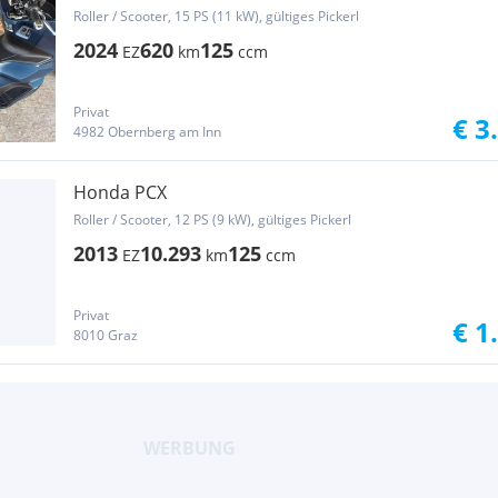
Roller / Scooter, 15 PS (11 kW), gültiges Pickerl
2024
620
125
EZ
km
ccm
Privat
€ 3
4982 Obernberg am Inn
Honda PCX
Roller / Scooter, 12 PS (9 kW), gültiges Pickerl
2013
10.293
125
EZ
km
ccm
Privat
€ 1
8010 Graz