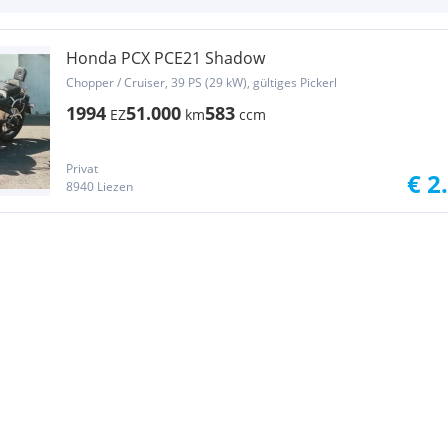
Honda PCX PCE21 Shadow
Chopper / Cruiser, 39 PS (29 kW), gültiges Pickerl
1994
51.000
583
EZ
km
ccm
Privat
€ 2
8940 Liezen