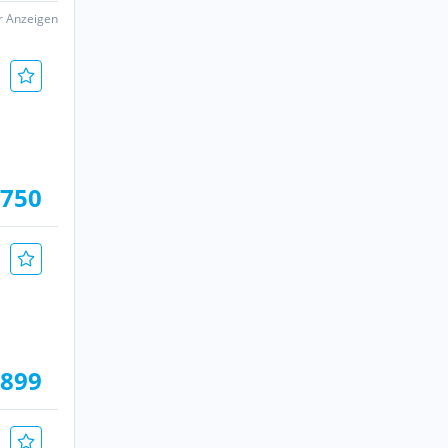
er Anzeigen
.750
.899