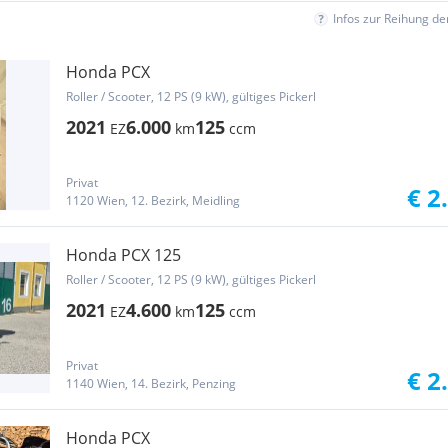
Infos zur Reihung d
Honda PCX
Roller / Scooter, 12 PS (9 kW), gültiges Pickerl
2021
6.000
125
EZ
km
ccm
Privat
€ 2
1120 Wien, 12. Bezirk, Meidling
Honda PCX 125
Roller / Scooter, 12 PS (9 kW), gültiges Pickerl
2021
4.600
125
EZ
km
ccm
Privat
€ 2
1140 Wien, 14. Bezirk, Penzing
Honda PCX