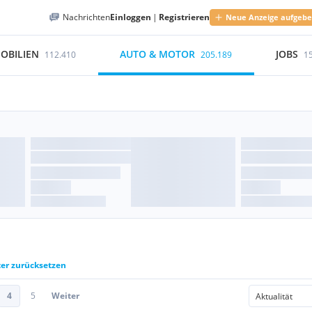
Nachrichten
Einloggen
|
Registrieren
Neue Anzeige aufgeb
OBILIEN
AUTO & MOTOR
JOBS
112.410
205.189
1
ter zurücksetzen
4
5
Weiter