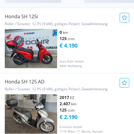
Honda SH 125i
Roller / Scooter, 12 PS (9 kW), gültiges Pickerl, Gewährleistung
0
km
125
ccm
€ 4.190
Auto Dohr GmbH
9400 Wolfsberg
Honda SH 125 AD
Roller / Scooter, 12 PS (9 kW), gültiges Pickerl, Gewährleistung
2017
EZ
2.407
km
125
ccm
€ 2.190
K-motors GmbH
1170 Wien, 17. Bezirk, Hernals