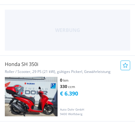
Honda SH 350i
Roller / Scooter, 29 PS (21 kW), gültiges Pickerl, Gewährleistung
0
km
330
ccm
€ 6.390
Auto Dohr GmbH
9400 Wolfsberg