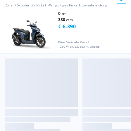
Roller / Scooter, 29 PS (21 kW), gültiges Pickerl, Gewährleistung
0
km
330
ccm
€ 6.390
Bikes Vertriebs GmbH
1230 Wien, 23. Bezirk, Liesing