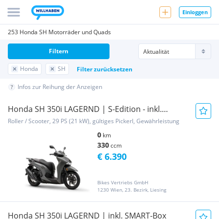
Einloggen
253 Honda SH Motorräder und Quads
Filtern
Honda
SH
Filter zurücksetzen
Infos zur Reihung der Anzeigen
Honda SH 350i LAGERND | S-Edition - inkl.
SMART-Box
Roller / Scooter, 29 PS (21 kW), gültiges Pickerl, Gewährleistung
0
km
330
ccm
€ 6.390
Bikes Vertriebs GmbH
1230 Wien, 23. Bezirk, Liesing
Honda SH 350i LAGERND | inkl. SMART-Box