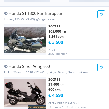
Honda ST 1300 Pan European
Tourer, 126 PS (93 kW), gültiges Pickerl
2007
EZ
105.000
km
1.261
ccm
€ 3.500
Privat
2132 Hörersdorf
Honda Silver Wing 600
Roller / Scooter, 50 PS (37 kW), gültiges Pickerl, Gewährleistung
2009
EZ
39.000
km
600
ccm
€ 4.590
GEBRAUCHTBIKES.AT GmbH
1110 Wien, 11. Bezirk, Simmering