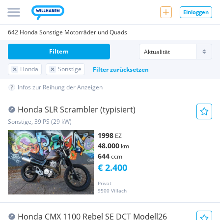
Einloggen
642 Honda Sonstige Motorräder und Quads
Filtern
Honda
Sonstige
Filter zurücksetzen
Infos zur Reihung der Anzeigen
Honda SLR Scrambler (typisiert)
Sonstige, 39 PS (29 kW)
1998
EZ
48.000
km
644
ccm
€ 2.400
Privat
9500 Villach
Honda CMX 1100 Rebel SE DCT Modell26