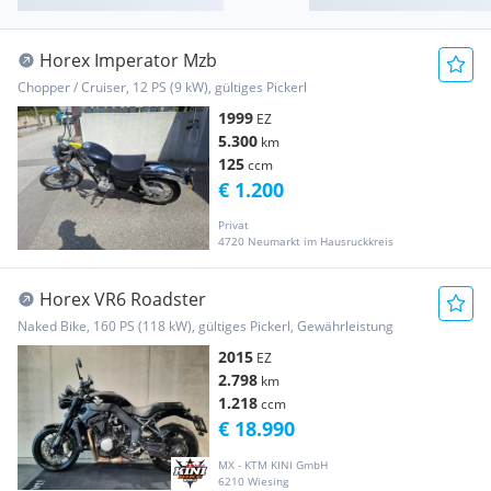
Horex Imperator Mzb
Chopper / Cruiser, 12 PS (9 kW), gültiges Pickerl
1999
EZ
5.300
km
125
ccm
€ 1.200
Privat
4720 Neumarkt im Hausruckkreis
Horex VR6 Roadster
Naked Bike, 160 PS (118 kW), gültiges Pickerl, Gewährleistung
2015
EZ
2.798
km
1.218
ccm
€ 18.990
MX - KTM KINI GmbH
6210 Wiesing