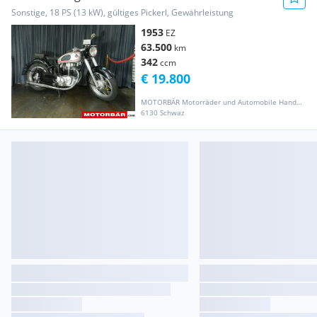
Sonstige, 18 PS (13 kW), gültiges Pickerl, Gewährleistung
1953
EZ
63.500
km
342
ccm
€ 19.800
MOTORBÄR Motorräder und Automobile Handelsgesellschaft m.b.H.
6130 Schwaz