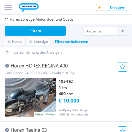
Einloggen
11 Horex Sonstige Motorräder und Quads
Filtern
Horex
Sonstige
Filter zurücksetzen
Infos zur Reihung der Anzeigen
Horex HOREX REGINA 400
Cafe Racer, 24 PS (18 kW), Gewährleistung
1954
EZ
1
km
400
ccm
€ 10.000
Wolfgang Schachinger
4690 Schwanenstadt
Horex Regina 03