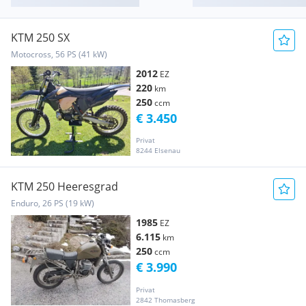
KTM 250 SX
Motocross, 56 PS (41 kW)
2012
EZ
220
km
250
ccm
€ 3.450
Privat
8244 Elsenau
KTM 250 Heeresgrad
Enduro, 26 PS (19 kW)
1985
EZ
6.115
km
250
ccm
€ 3.990
Privat
2842 Thomasberg