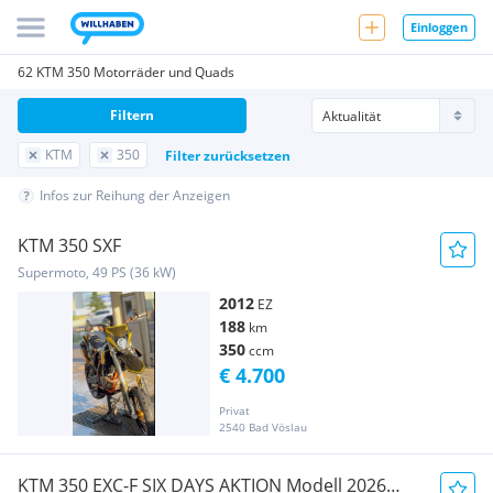
Einloggen
62 KTM 350 Motorräder und Quads
Filtern
KTM
350
Filter zurücksetzen
Infos zur Reihung der Anzeigen
KTM 350 SXF
Supermoto, 49 PS (36 kW)
2012
EZ
188
km
350
ccm
€ 4.700
Privat
2540 Bad Vöslau
KTM 350 EXC-F SIX DAYS AKTION Modell 2026