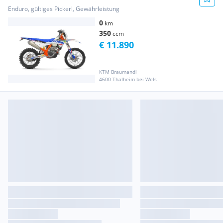
prompt ve...
Enduro, gültiges Pickerl, Gewährleistung
0
km
350
ccm
€ 11.890
KTM Braumandl
4600 Thalheim bei Wels