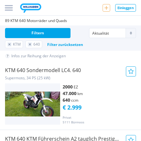
Einloggen
89 KTM 640 Motorräder und Quads
Filtern
KTM
640
Filter zurücksetzen
Infos zur Reihung der Anzeigen
KTM 640 Sondermodell LC4. 640
Supermoto, 34 PS (25 kW)
2000
EZ
47.000
km
640
ccm
€ 2.999
Privat
5111 Bürmoos
KTM 640 KTM Führerschein A2 tauglich Prestige