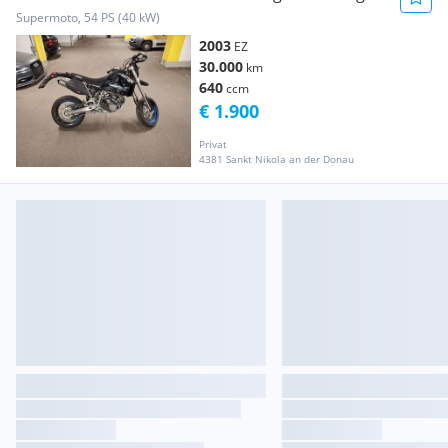
Blackedition
Supermoto, 54 PS (40 kW)
2003
EZ
30.000
km
640
ccm
€ 1.900
Privat
4381 Sankt Nikola an der Donau