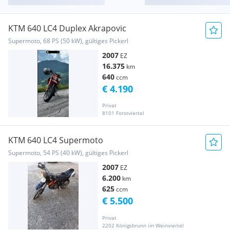
KTM 640 LC4 Duplex Akrapovic
Supermoto, 68 PS (50 kW), gültiges Pickerl
2007
EZ
16.375
km
640
ccm
€ 4.190
Privat
8101 Forstviertel
KTM 640 LC4 Supermoto
Supermoto, 54 PS (40 kW), gültiges Pickerl
2007
EZ
6.200
km
625
ccm
€ 5.500
Privat
2202 Königsbrunn im Weinviertel