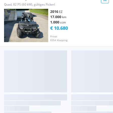
Quad, 82 PS (60 kW), gültiges Pickerl
2016
EZ
17.000
km
1.000
ccm
€ 10.680
Privat
8354 Klapping