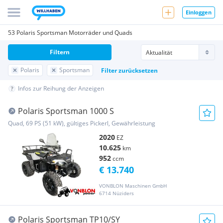
Einloggen
53 Polaris Sportsman Motorräder und Quads
Filtern
Polaris
Sportsman
Filter zurücksetzen
Infos zur Reihung der Anzeigen
Polaris Sportsman 1000 S
Quad, 69 PS (51 kW), gültiges Pickerl, Gewährleistung
2020
EZ
10.625
km
952
ccm
€ 13.740
VONBLON Maschinen GmbH
6714 Nüziders
Polaris Sportsman TP10/SY