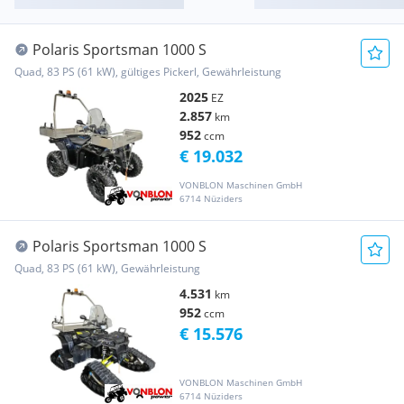
Polaris Sportsman 1000 S
Quad, 83 PS (61 kW), gültiges Pickerl, Gewährleistung
2025
EZ
2.857
km
952
ccm
€ 19.032
VONBLON Maschinen GmbH
6714 Nüziders
Polaris Sportsman 1000 S
Quad, 83 PS (61 kW), Gewährleistung
4.531
km
952
ccm
€ 15.576
VONBLON Maschinen GmbH
6714 Nüziders