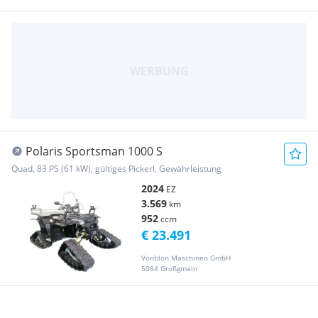
Polaris Sportsman 1000 S
Quad, 83 PS (61 kW), gültiges Pickerl, Gewährleistung
2024
EZ
3.569
km
952
ccm
€ 23.491
Vonblon Maschinen GmbH
5084 Großgmain