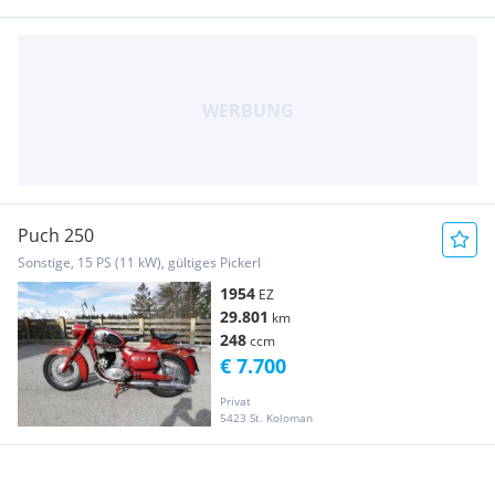
Puch 250
Sonstige, 15 PS (11 kW), gültiges Pickerl
1954
EZ
29.801
km
248
ccm
€ 7.700
Privat
5423 St. Koloman