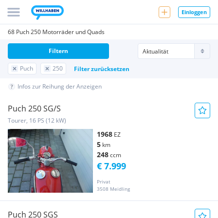
Einloggen
68 Puch 250 Motorräder und Quads
Filtern
Puch
250
Filter zurücksetzen
Infos zur Reihung der Anzeigen
Puch 250 SG/S
Tourer, 16 PS (12 kW)
1968
EZ
5
km
248
ccm
€ 7.999
Privat
3508 Meidling
Puch 250 SGS