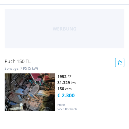
Puch 150 TL
Sonstige, 7 PS (5 kW)
1952
EZ
31.329
km
150
ccm
€ 2.300
Privat
5273 Roßbach