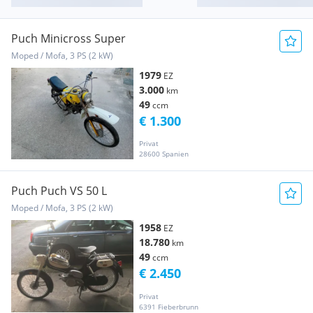
Puch Minicross Super
Moped / Mofa, 3 PS (2 kW)
1979
EZ
3.000
km
49
ccm
€ 1.300
Privat
28600 Spanien
Puch Puch VS 50 L
Moped / Mofa, 3 PS (2 kW)
1958
EZ
18.780
km
49
ccm
€ 2.450
Privat
6391 Fieberbrunn