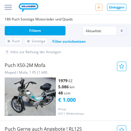
Einloggen
186 Puch Sonstige Motorräder und Quads
Filtern
Puch
Sonstige
Filter zurücksetzen
Infos zur Reihung der Anzeigen
Puch X50-2M Mofa
Moped / Mofa, 1 PS (1 kW)
1979
EZ
5.086
km
48
ccm
€ 1.000
Privat
6311 Wildschönau
Puch Gerne auch Angebote ! RL125