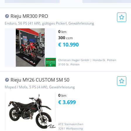
Rieju MR300 PRO
Enduro, 56 PS (41 kW), gültiges Pickerl, Gewährleistung
0
km
300
ccm
€ 10.990
Christian Hager GmbH | Honda-St. Pölten
3100 St. Pölten
Rieju MY26 CUSTOM SM 50
Moped / Mofa, 5 PS (4 kW), Gewährleistung
0
km
€ 3.699
ATZ Steinakirchen
3261 Wolfpassing