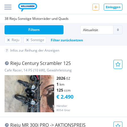
Einloggen
38 Rieju Sonstige Motorräder und Quads
Filtern
Rieju
Sonstige
Filter zurücksetzen
Infos zur Reihung der Anzeigen
Rieju Century Scrambler 125
Cafe Racer, 14 PS (10 kW), Gewährleistung
2026
EZ
1
km
125
ccm
€ 2.490
Händler
8054 Graz
Rieju MR 300i PRO -> AKTIONSPREIS