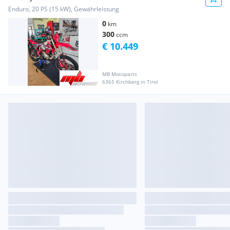
Enduro, 20 PS (15 kW), Gewährleistung
0
km
300
ccm
€ 10.449
MB Motoparts
6365 Kirchberg in Tirol