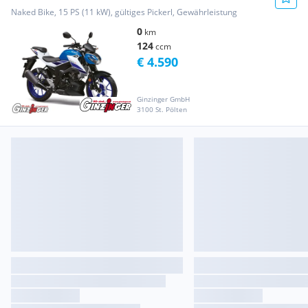
Naked Bike, 15 PS (11 kW), gültiges Pickerl, Gewährleistung
0
km
124
ccm
€ 4.590
Ginzinger GmbH
3100 St. Pölten