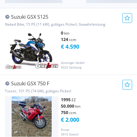
Suzuki GSX S125
Naked Bike, 15 PS (11 kW), gültiges Pickerl, Gewährleistung
0
km
124
ccm
€ 4.590
Ginzinger GmbH
5020 Salzburg
Suzuki GSX 750 F
Tourer, 101 PS (74 kW), gültiges Pickerl
1995
EZ
50.000
km
750
ccm
€ 2.000
Privat
3910 Zwettl