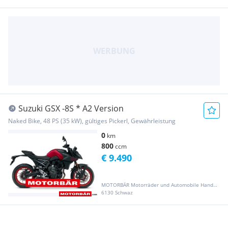
Suzuki GSX -8S * A2 Version
Naked Bike, 48 PS (35 kW), gültiges Pickerl, Gewährleistung
0
km
800
ccm
€ 9.490
MOTORBÄR Motorräder und Automobile Handelsgesellschaft m.b.H.
6130 Schwaz