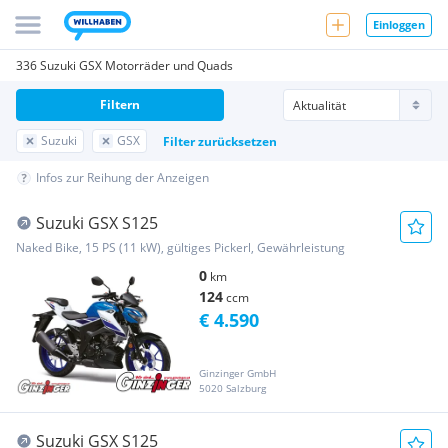
Einloggen
336 Suzuki GSX Motorräder und Quads
Filtern
Suzuki
GSX
Filter zurücksetzen
Infos zur Reihung der Anzeigen
Suzuki GSX S125
Naked Bike, 15 PS (11 kW), gültiges Pickerl, Gewährleistung
0
km
124
ccm
€ 4.590
Ginzinger GmbH
5020 Salzburg
Suzuki GSX S125