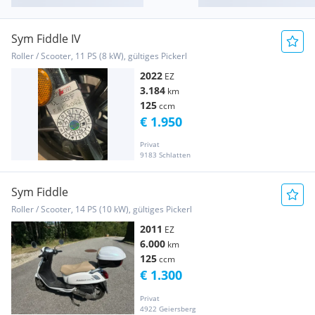
Sym Fiddle IV
Roller / Scooter, 11 PS (8 kW), gültiges Pickerl
2022
EZ
3.184
km
125
ccm
€ 1.950
Privat
9183 Schlatten
Sym Fiddle
Roller / Scooter, 14 PS (10 kW), gültiges Pickerl
2011
EZ
6.000
km
125
ccm
€ 1.300
Privat
4922 Geiersberg