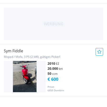
Sym Fiddle
Moped / Mofa, 3 PS (2 kW), gültiges Pickerl
2010
EZ
20.000
km
50
ccm
€ 600
Privat
6850 Dornbirn