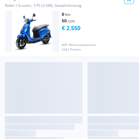
Roller / Scooter, 3 PS (2 kW), Gewährleistung
0
km
50
ccm
€ 2.550
MST Motorcyclestation
2242 Prottes