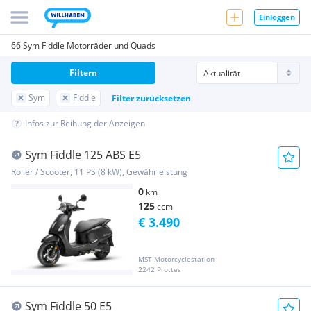
Einloggen
66 Sym Fiddle Motorräder und Quads
Filtern
Sym
Fiddle
Filter zurücksetzen
Infos zur Reihung der Anzeigen
Sym Fiddle 125 ABS E5
Roller / Scooter, 11 PS (8 kW), Gewährleistung
0
km
125
ccm
€ 3.490
MST Motorcyclestation
2242 Prottes
Sym Fiddle 50 E5