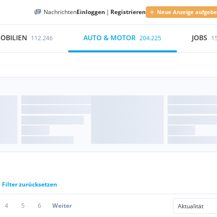
Nachrichten
Einloggen
|
Registrieren
Neue Anzeige aufgeb
OBILIEN
AUTO & MOTOR
JOBS
112.246
204.225
1
Filter zurücksetzen
4
5
6
Weiter