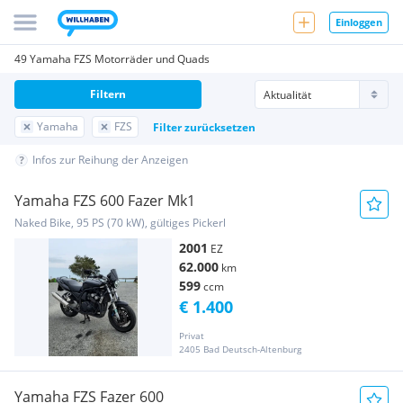
Einloggen
49 Yamaha FZS Motorräder und Quads
Filtern
Yamaha
FZS
Filter zurücksetzen
Infos zur Reihung der Anzeigen
Yamaha FZS 600 Fazer Mk1
Naked Bike, 95 PS (70 kW), gültiges Pickerl
2001
EZ
62.000
km
599
ccm
€ 1.400
Privat
2405 Bad Deutsch-Altenburg
Yamaha FZS Fazer 600