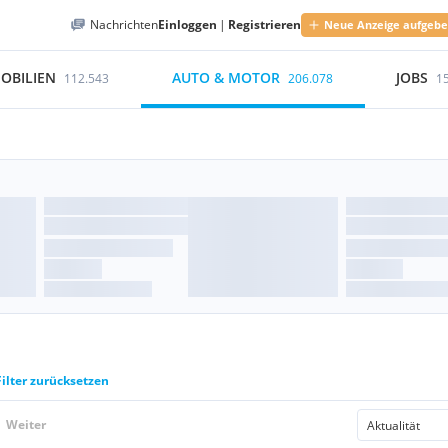
Nachrichten
Einloggen
|
Registrieren
Neue Anzeige aufgeb
OBILIEN
AUTO & MOTOR
JOBS
112.543
206.078
1
Filter zurücksetzen
Weiter