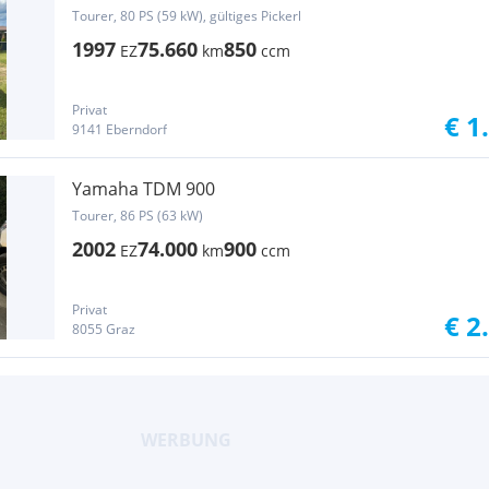
Tourer, 80 PS (59 kW), gültiges Pickerl
1997
75.660
850
EZ
km
ccm
Privat
€ 1
9141 Eberndorf
Yamaha TDM 900
Tourer, 86 PS (63 kW)
2002
74.000
900
EZ
km
ccm
Privat
€ 2
8055 Graz