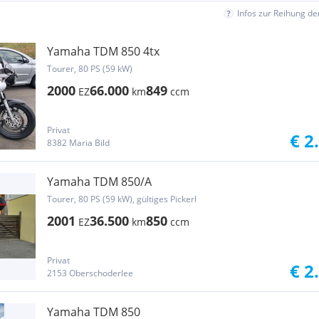
Infos zur Reihung d
Yamaha TDM 850 4tx
Tourer, 80 PS (59 kW)
2000
66.000
849
EZ
km
ccm
Privat
€ 2
8382 Maria Bild
Yamaha TDM 850/A
Tourer, 80 PS (59 kW), gültiges Pickerl
2001
36.500
850
EZ
km
ccm
Privat
€ 2
2153 Oberschoderlee
Yamaha TDM 850