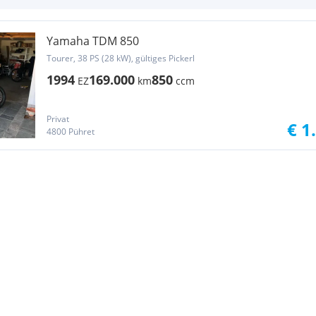
Yamaha TDM 850
Tourer, 38 PS (28 kW), gültiges Pickerl
1994
169.000
850
EZ
km
ccm
Privat
€ 1
4800 Pühret