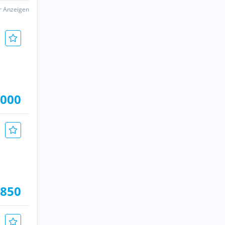
er Anzeigen
.000
.850