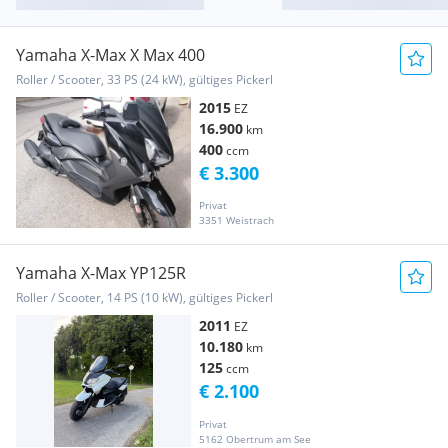
Yamaha X-Max X Max 400
Roller / Scooter, 33 PS (24 kW), gültiges Pickerl
2015
EZ
16.900
km
400
ccm
€ 3.300
Privat
3351 Weistrach
Yamaha X-Max YP125R
Roller / Scooter, 14 PS (10 kW), gültiges Pickerl
2011
EZ
10.180
km
125
ccm
€ 2.100
Privat
5162 Obertrum am See