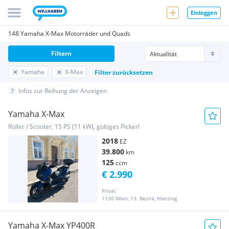
Einloggen
148 Yamaha X-Max Motorräder und Quads
Filtern
Yamaha
X-Max
Filter zurücksetzen
Infos zur Reihung der Anzeigen
Yamaha X-Max
Roller / Scooter, 15 PS (11 kW), gültiges Pickerl
2018
EZ
39.800
km
125
ccm
€ 2.990
Privat
1130 Wien, 13. Bezirk, Hietzing
Yamaha X-Max YP400R