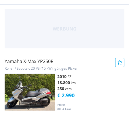
Yamaha X-Max YP250R
Roller / Scooter, 20 PS (15 kW), gültiges Pickerl
2010
EZ
18.800
km
250
ccm
€ 2.990
Privat
8054 Graz