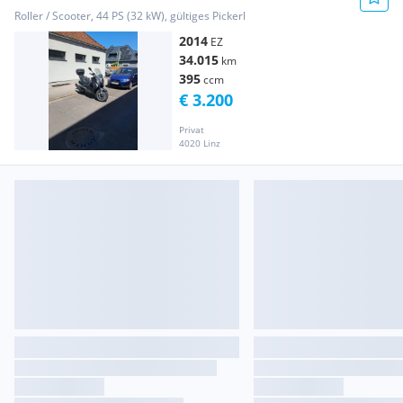
Roller / Scooter, 44 PS (32 kW), gültiges Pickerl
2014
EZ
34.015
km
395
ccm
€ 3.200
Privat
4020 Linz