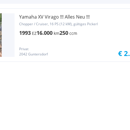
Yamaha XV Virago !!! Alles Neu !!!
Chopper / Cruiser, 16 PS (12 kW), gültiges Pickerl
1993
16.000
250
EZ
km
ccm
Privat
€ 2
2042 Guntersdorf