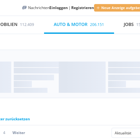
Nachrichten
Einloggen
|
Registrieren
Neue Anzeige aufgeb
OBILIEN
AUTO & MOTOR
JOBS
112.409
206.151
1
ter zurücksetzen
4
Weiter