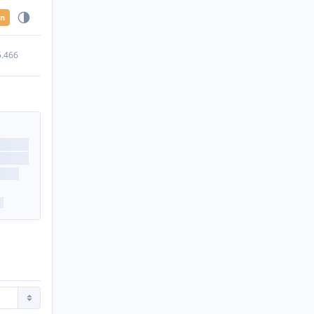
en
5.466