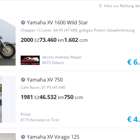
Infos zur Reihung d
Yamaha XV 1600 Wild Star
Chopper / Cruiser, 64 PS (47 kW), gültiges Pickerl, Gewährleistung
2000
73.460
1.602
EZ
km
ccm
desmo Andreas Mayer
€ 6
8072 Dillach
Yamaha XV 750
Cafe Racer, 61 PS (45 kW)
1981
46.532
750
EZ
km
ccm
Privat
€ 4
6175 Kematen in Tirol
Yamaha XV Virago 125