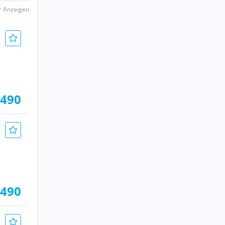
er Anzeigen
.490
.490