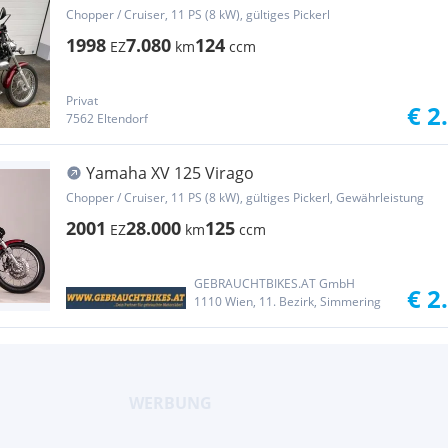
Chopper / Cruiser, 11 PS (8 kW), gültiges Pickerl
1998
7.080
124
EZ
km
ccm
Privat
€ 2
7562 Eltendorf
Yamaha XV 125 Virago
Chopper / Cruiser, 11 PS (8 kW), gültiges Pickerl, Gewährleistung
2001
28.000
125
EZ
km
ccm
GEBRAUCHTBIKES.AT GmbH
€ 2
1110 Wien, 11. Bezirk, Simmering