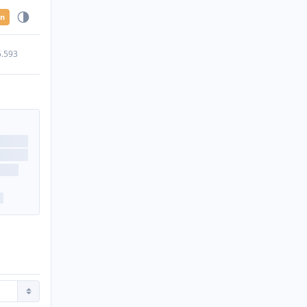
en
5.593