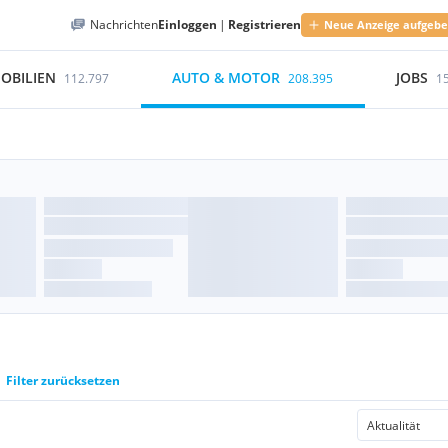
Nachrichten
Einloggen
|
Registrieren
Neue Anzeige aufgeb
OBILIEN
AUTO & MOTOR
JOBS
112.797
208.395
1
Filter zurücksetzen