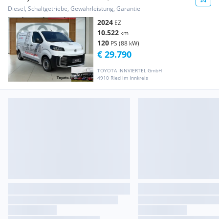
ProWork Transporter / Kastenwagen
Diesel, Schaltgetriebe, Gewährleistung, Garantie
2024
EZ
10.522
km
120
PS (88 kW)
€ 29.790
TOYOTA INNVIERTEL GmbH
4910 Ried im Innkreis