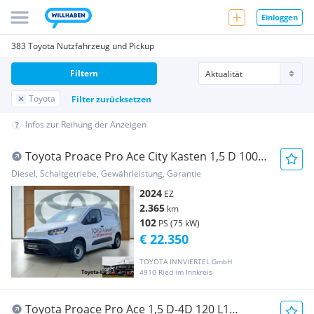
Einloggen
383 Toyota Nutzfahrzeug und Pickup
Filtern
Toyota
Filter zurücksetzen
Infos zur Reihung der Anzeigen
Toyota Proace Pro Ace City Kasten 1,5 D 100
L1 ProWork Transporter / Kastenwagen
Diesel, Schaltgetriebe, Gewährleistung, Garantie
2024
EZ
2.365
km
102
PS (75 kW)
€ 22.350
TOYOTA INNVIERTEL GmbH
4910 Ried im Innkreis
Toyota Proace Pro Ace 1,5 D-4D 120 L1