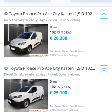
Toyota Proace Pro Ace City Kasten 1,5 D 102
L2 ProWork Transporter / Kastenwagen
Diesel, Schaltgetriebe, gültiges Pickerl, Gewährleistung
0
km
102
PS (75 kW)
€ 26.388
Autohaus Ebner GmbH Brunn
2345 Brunn am Gebirge
Toyota Proace Pro Ace City Kasten 1,5 D 102
L1 ProWork Transporter / Kastenwagen
Diesel, Schaltgetriebe, gültiges Pickerl, Gewährleistung
0
km
102
PS (75 kW)
€ 25.108
Autohaus Ebner GmbH Brunn
2345 Brunn am Gebirge