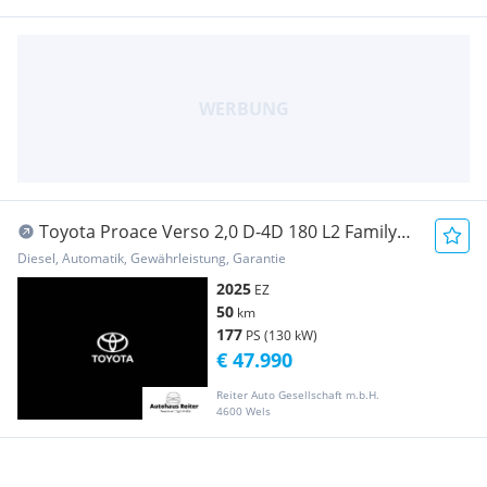
Toyota Proace Verso 2,0 D-4D 180 L2 Family
Aut. KCA Transporter / Kastenwagen
Diesel, Automatik, Gewährleistung, Garantie
2025
EZ
50
km
177
PS (130 kW)
€ 47.990
Reiter Auto Gesellschaft m.b.H.
4600 Wels