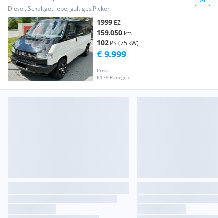
Diesel, Schaltgetriebe, gültiges Pickerl
1999
EZ
159.050
km
102
PS (75 kW)
€ 9.999
Privat
6179 Ranggen