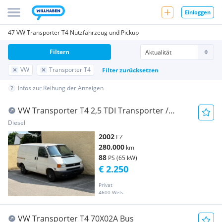
Einloggen
47 VW Transporter T4 Nutzfahrzeug und Pickup
Filtern
VW
Transporter T4
Filter zurücksetzen
Infos zur Reihung der Anzeigen
VW Transporter T4 2,5 TDI Transporter /
Kastenwagen
Diesel
2002
EZ
280.000
km
88
PS (65 kW)
€ 2.250
Privat
4600 Wels
VW Transporter T4 70X02A Bus