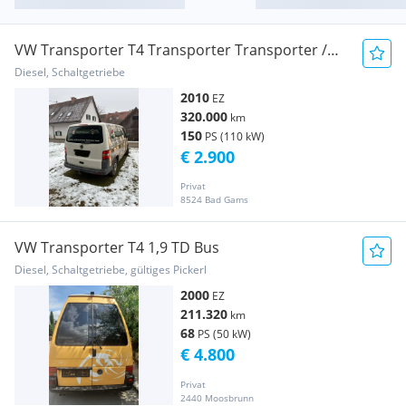
VW Transporter T4 Transporter Transporter /
Kastenwagen
Diesel, Schaltgetriebe
2010
EZ
320.000
km
150
PS (110 kW)
€ 2.900
Privat
8524 Bad Gams
VW Transporter T4 1,9 TD Bus
Diesel, Schaltgetriebe, gültiges Pickerl
2000
EZ
211.320
km
68
PS (50 kW)
€ 4.800
Privat
2440 Moosbrunn