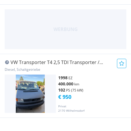
VW Transporter T4 2,5 TDI Transporter /
Kastenwagen
Diesel, Schaltgetriebe
1998
EZ
400.000
km
102
PS (75 kW)
€ 950
Privat
2170 Wilhelmsdorf