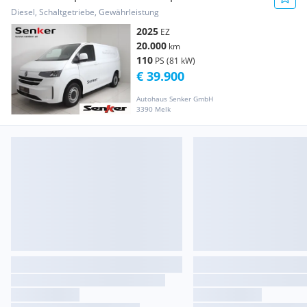
Kastenwagen TDI Transporter / Kastenwagen
Diesel, Schaltgetriebe, Gewährleistung
2025
EZ
20.000
km
110
PS (81 kW)
€ 39.900
Autohaus Senker GmbH
3390 Melk