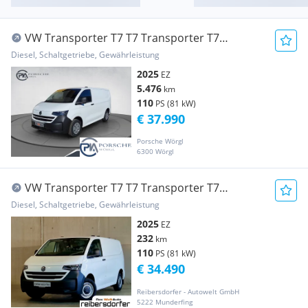
VW Transporter T7 T7 Transporter T7
Kastenwagen TDI Transporter / Kastenwagen
Diesel, Schaltgetriebe, Gewährleistung
2025
EZ
5.476
km
110
PS (81 kW)
€ 37.990
Porsche Wörgl
6300 Wörgl
VW Transporter T7 T7 Transporter T7
Kastenwagen TDI Transporter / Kastenwagen
Diesel, Schaltgetriebe, Gewährleistung
2025
EZ
232
km
110
PS (81 kW)
€ 34.490
Reibersdorfer - Autowelt GmbH
5222 Munderfing