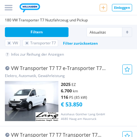
Einloggen
180 VW Transporter T7 Nutzfahrzeug und Pickup
Filtern
VW
Transporter T7
Filter zurücksetzen
Infos zur Reihung der Anzeigen
VW Transporter T7 T7 e-Transporter T7
Kastenwagen LR 160 kW Transporter /
Elektro, Automatik, Gewährleistung
Kastenwagen
2025
EZ
6.700
km
116
PS (85 kW)
€ 53.850
Autohaus Günther Lang GmbH
4680 Haag am Hausruck
VW Transporter T7 T7 Transporter T7