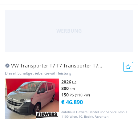
VW Transporter T7 T7 Transporter T7
Kastenwagen Plus TDI Transporter /
Diesel, Schaltgetriebe, Gewährleistung
Kastenwagen
2026
EZ
800
km
150
PS (110 kW)
€ 46.890
Autohaus Liewers Handel und Service GmbH
1100 Wien, 10. Bezirk, Favoriten