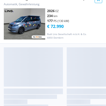
...
Automatik, Gewährleistung
2026
EZ
234
km
177
PS (130 kW)
€ 72.990
Rudi Lins Gesellschaft m.b.H. & Co.
6850 Dornbirn