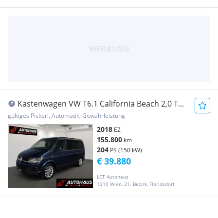
Kastenwagen VW T6.1 California Beach 2,0 T...
gültiges Pickerl, Automatik, Gewährleistung
2018
EZ
155.800
km
204
PS (150 kW)
€ 39.880
LCT Autohaus
1210 Wien, 21. Bezirk, Floridsdorf