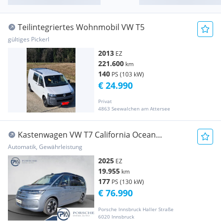
Teilintegriertes Wohnmobil VW T5
gültiges Pickerl
2013
EZ
221.600
km
140
PS (103 kW)
€ 24.990
Privat
4863 Seewalchen am Attersee
Kastenwagen VW T7 California Ocean
eHybrid...
Automatik, Gewährleistung
2025
EZ
19.955
km
177
PS (130 kW)
€ 76.990
Porsche Innsbruck Haller Straße
6020 Innsbruck