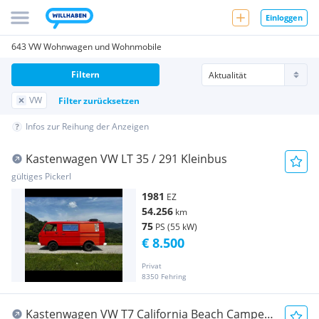
Einloggen
643 VW Wohnwagen und Wohnmobile
Filtern
VW
Filter zurücksetzen
Infos zur Reihung der Anzeigen
Kastenwagen VW LT 35 / 291 Kleinbus
gültiges Pickerl
1981
EZ
54.256
km
75
PS (55 kW)
€ 8.500
Privat
8350 Fehring
Kastenwagen VW T7 California Beach Camper