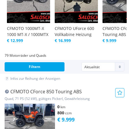
CFMOTO 1000MT-X
CFMOTO UForce 600
CFMOTO CFor
1000 MT-X / 1000MTX
Vollkabine Heizung
Touring ABS
€ 12.999
€ 16.999
€ 9.999
79 Motorräder und Quads
Filtern
Infos zur Reihung der Anzeigen
CFMOTO CForce 850 Touring ABS
Quad, 71 PS (52 kW), gültiges Pickerl, Gewährleistung
0
km
800
ccm
€ 9.999