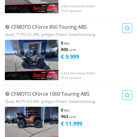
2-Rad Saloschnik GmbH
9125 Seebach
CFMOTO CForce 850 Touring ABS
Quad, 71 PS (52 kW), gültiges Pickerl, Gewährleistung
0
km
800
ccm
€ 9.999
2-Rad Saloschnik GmbH
9125 Seebach
CFMOTO CForce 1000 Touring ABS
Quad, 86 PS (63 kW), gültiges Pickerl, Gewährleistung
0
km
963
ccm
€ 11.999