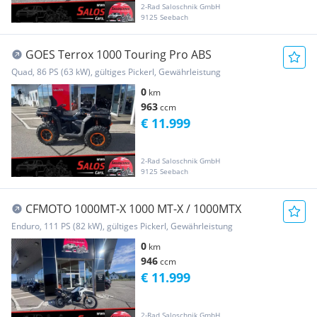
2-Rad Saloschnik GmbH
9125 Seebach
GOES Terrox 1000 Touring Pro ABS
Quad, 86 PS (63 kW), gültiges Pickerl, Gewährleistung
0
km
963
ccm
€ 11.999
2-Rad Saloschnik GmbH
9125 Seebach
CFMOTO 1000MT-X 1000 MT-X / 1000MTX
Enduro, 111 PS (82 kW), gültiges Pickerl, Gewährleistung
0
km
946
ccm
€ 11.999
2-Rad Saloschnik GmbH