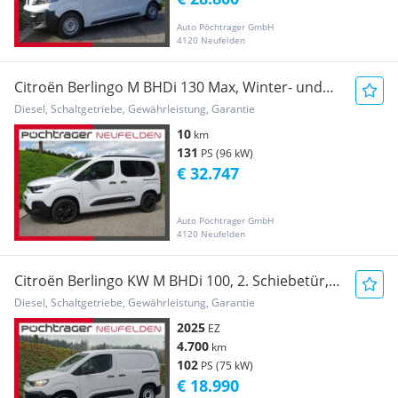
Auto Pöchtrager GmbH
4120 Neufelden
Citroën Berlingo M BHDi 130 Max, Winter- und
Technopaket Transporter / Kastenwagen
Diesel, Schaltgetriebe, Gewährleistung, Garantie
10
km
131
PS (96 kW)
€ 32.747
Auto Pöchtrager GmbH
4120 Neufelden
Citroën Berlingo KW M BHDi 100, 2. Schiebetür,
Verkleidung Transporter / Kastenwagen
Diesel, Schaltgetriebe, Gewährleistung, Garantie
2025
EZ
4.700
km
102
PS (75 kW)
€ 18.990