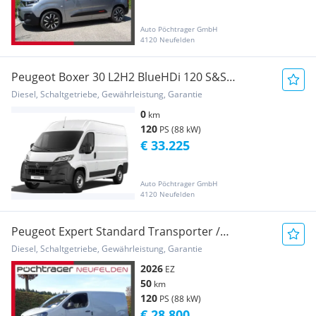
Auto Pöchtrager GmbH
4120 Neufelden
Peugeot Boxer 30 L2H2 BlueHDi 120 S&S
Transporter / Kastenwagen
Diesel, Schaltgetriebe, Gewährleistung, Garantie
0
km
120
PS (88 kW)
€ 33.225
Auto Pöchtrager GmbH
4120 Neufelden
Peugeot Expert Standard Transporter /
Kastenwagen
Diesel, Schaltgetriebe, Gewährleistung, Garantie
2026
EZ
50
km
120
PS (88 kW)
€ 28.800