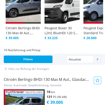
Citroën Berlingo BHDi
Peugeot Boxer 30
Peugeot Expe
130 Max M Aut.,
L2H2 BlueHDi 120 S&S
Standard Tra
Glasdach, AHV, XTR
€ 39.005
Transporter /
€ 33.225
/ Kastenwage
€ 28.800
Transporter /
Kastenwagen
Kastenwagen
10 Nutzfahrzeug und Pickup
Filtern
Infos zur Reihung der Anzeigen
Citroën Berlingo BHDi 130 Max M Aut., Glasdach,
AHV, XTR Transporter / Kastenwagen
Diesel, Automatik, Gewährleistung, Garantie
10
km
131
PS (96 kW)
€ 39.005