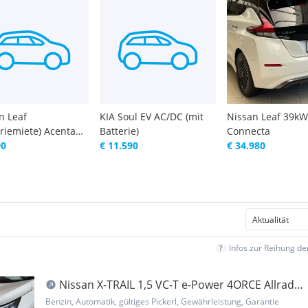
n Leaf
KIA Soul EV AC/DC (mit
Nissan Leaf 39kW
eriemiete) Acenta
Batterie)
Connecta
Wh
90
€ 11.590
€ 34.980
Infos zur Reihung d
Nissan X-TRAIL 1,5 VC-T e-Power 4ORCE Allrad
Acenta
Benzin, Automatik, gültiges Pickerl, Gewährleistung, Garantie