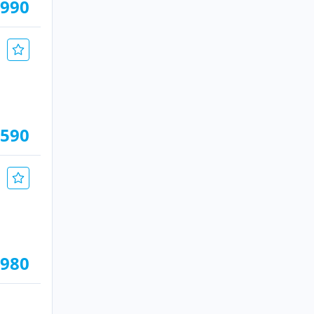
.990
.590
.980