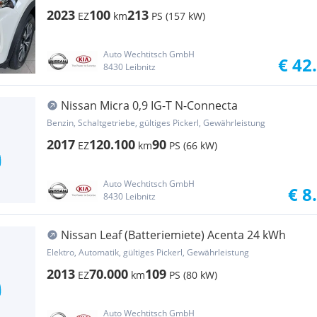
2023
100
213
EZ
km
PS (157 kW)
Auto Wechtitsch GmbH
€ 42
8430 Leibnitz
Nissan Micra 0,9 IG-T N-Connecta
Benzin, Schaltgetriebe, gültiges Pickerl, Gewährleistung
2017
120.100
90
EZ
km
PS (66 kW)
Auto Wechtitsch GmbH
€ 8
8430 Leibnitz
Nissan Leaf (Batteriemiete) Acenta 24 kWh
Elektro, Automatik, gültiges Pickerl, Gewährleistung
2013
70.000
109
EZ
km
PS (80 kW)
Auto Wechtitsch GmbH