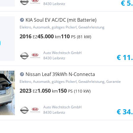
€ 5
8430 Leibnitz
KIA Soul EV AC/DC (mit Batterie)
Elektro, Automatik, gültiges Pickerl, Gewährleistung
2016
45.000
110
EZ
km
PS (81 kW)
Auto Wechtitsch GmbH
€ 11
8430 Leibnitz
Nissan Leaf 39kWh N-Connecta
Elektro, Automatik, gültiges Pickerl, Gewährleistung, Garantie
2023
1.050
150
EZ
km
PS (110 kW)
Auto Wechtitsch GmbH
€ 34
8430 Leibnitz