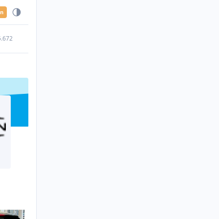
en
5.672