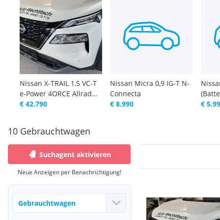
Nissan X-TRAIL 1,5 VC-T
Nissan Micra 0,9 IG-T N-
Nissa
e-Power 4ORCE Allrad
Connecta
(Batt
Acenta
€ 42.790
€ 8.990
24 k
€ 5.9
10 Gebrauchtwagen
Suchagent aktivieren
Neue Anzeigen per Benachrichtigung!