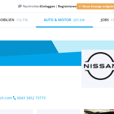
Nachrichten
Einloggen
|
Registrieren
Neue Anzeige aufgeb
OBILIEN
AUTO & MOTOR
JOBS
112.776
207.336
1
ch.com
0043 3452 73773