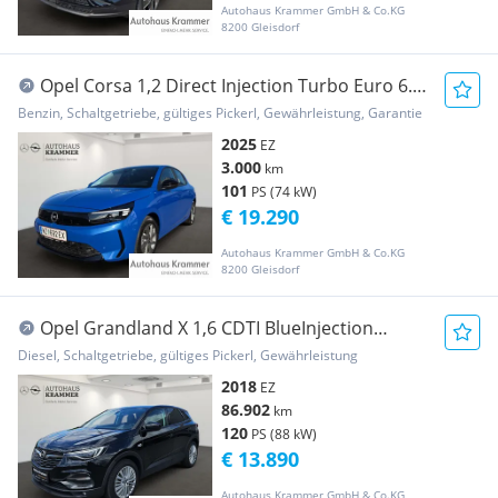
Autohaus Krammer GmbH & Co.KG
8200 Gleisdorf
Opel Corsa 1,2 Direct Injection Turbo Euro 6.4
Corsa...
Benzin, Schaltgetriebe, gültiges Pickerl, Gewährleistung, Garantie
2025
EZ
3.000
km
101
PS (74 kW)
€ 19.290
Autohaus Krammer GmbH & Co.KG
8200 Gleisdorf
Opel Grandland X 1,6 CDTI BlueInjection
Edition Star...
Diesel, Schaltgetriebe, gültiges Pickerl, Gewährleistung
2018
EZ
86.902
km
120
PS (88 kW)
€ 13.890
Autohaus Krammer GmbH & Co.KG