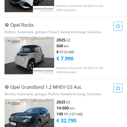
Autohaus Krammer GmbH & Co.KG
8200 Gleisdorf
Opel Rocks
Elektro, Automatik, gültiges Pickerl, Gewährleistung, Garantie
2025
EZ
500
km
8
PS (6 kW)
€ 7.990
Autohaus Krammer GmbH & Co.KG
8200 Gleisdorf
Opel Grandland 1.2 MHEV GS Aut.
Benzin, Automatik, gültiges Pickerl, Gewährleistung, Garantie
2025
EZ
14.000
km
145
PS (107 kW)
€ 32.790