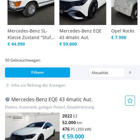
Mercedes-Benz SL-
Mercedes-Benz EQE
Opel Rocks
Klasse Zustand "Stufe
43 4matic Aut.
€ 7.990
2 - Plus"
€ 44.990
€ 59.000
50 Gebrauchtwagen
Filtern
Infos zur Reihung der Anzeigen
Mercedes-Benz EQE 43 4matic Aut.
Elektro, Automatik, gültiges Pickerl, Gewährleistung
2022
EZ
52.000
km
476
PS (350 kW)
€ 59.000