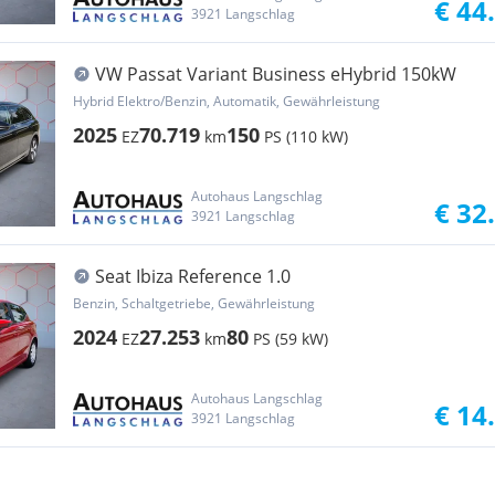
€ 44
3921 Langschlag
VW Passat Variant Business eHybrid 150kW
Hybrid Elektro/Benzin, Automatik, Gewährleistung
2025
70.719
150
EZ
km
PS (110 kW)
Autohaus Langschlag
€ 32
3921 Langschlag
Seat Ibiza Reference 1.0
Benzin, Schaltgetriebe, Gewährleistung
2024
27.253
80
EZ
km
PS (59 kW)
Autohaus Langschlag
€ 14
3921 Langschlag