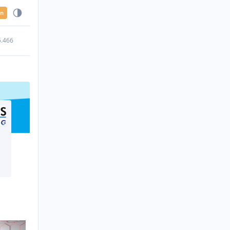
en
5.466