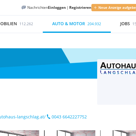
Nachrichten
Einloggen
|
Registrieren
Neue Anzeige aufgeb
OBILIEN
AUTO & MOTOR
JOBS
112.262
204.932
1
utohaus-langschlag.at/
0043 6642227752