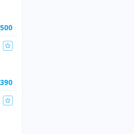
.500
.390