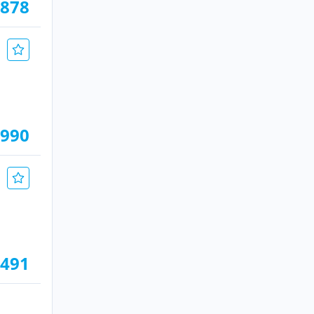
.878
.990
.491