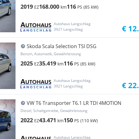
2019
168.000
116
EZ
km
PS (85 kW)
Autohaus Langschlag
€ 12
3921 Langschlag
Skoda Scala Selection TSI DSG
Benzin, Automatik, Gewährleistung
2025
35.419
116
EZ
km
PS (85 kW)
Autohaus Langschlag
€ 22
3921 Langschlag
VW T6 Transporter T6.1 LR TDI 4MOTION
Diesel, Schaltgetriebe, Gewährleistung
2022
43.471
150
EZ
km
PS (110 kW)
Autohaus Langschlag