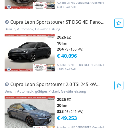
Autohaus NIEDERBERGER GesmbH
4283 Bad Zell
Cupra Leon Sportstourer ST DSG 4D Pano
EdgeP Sennh...
Benzin, Automatik, Gewährleistung
2026
EZ
10
km
204
PS (150 kW)
€ 40.096
Autohaus NIEDERBERGER GesmbH
4283 Bad Zell
Cupra Leon Sportstourer 2.0 TSI 245 kW
4Drive VZ E...
Benzin, Automatik, gültiges Pickerl, Gewährleistung
2025
EZ
20
km
333
PS (245 kW)
€ 49.253
Autohaus NIEDERBERGER GesmbH