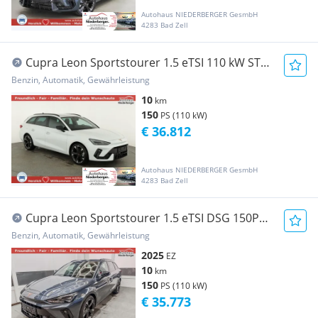
Autohaus NIEDERBERGER GesmbH
4283 Bad Zell
Cupra Leon Sportstourer 1.5 eTSI 110 kW ST
DSG, AH...
Benzin, Automatik, Gewährleistung
10
km
150
PS (110 kW)
€ 36.812
Autohaus NIEDERBERGER GesmbH
4283 Bad Zell
Cupra Leon Sportstourer 1.5 eTSI DSG 150PS
ACC SHZ...
Benzin, Automatik, Gewährleistung
2025
EZ
10
km
150
PS (110 kW)
€ 35.773