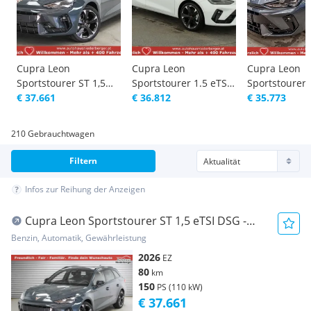
Cupra Leon
Cupra Leon
Cupra Leon
Sportstourer ST 1,5
Sportstourer 1.5 eTSI
Sportstourer 
eTSI DSG - LAGER
€ 37.661
110 kW ST DSG, AH...
€ 36.812
DSG 150PS AC
€ 35.773
210 Gebrauchtwagen
Filtern
Infos zur Reihung der Anzeigen
Cupra Leon Sportstourer ST 1,5 eTSI DSG -
LAGER
Benzin, Automatik, Gewährleistung
2026
EZ
80
km
150
PS (110 kW)
€ 37.661