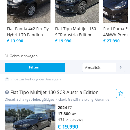
Fiat Panda 4x2 FireFly
Fiat Tipo MultiJet 130
Ford Puma E
Hybrid 70 Pandina
SCR Austria Edition
43kWh Prem
€ 13.990
€ 19.990
€ 27.990
31 Gebrauchtwagen
Filtern
Infos zur Reihung der Anzeigen
Fiat Tipo MultiJet 130 SCR Austria Edition
Diesel, Schaltgetriebe, gültiges Pickerl, Gewährleistung, Garantie
2024
EZ
17.800
km
131
PS (96 kW)
€ 19.990