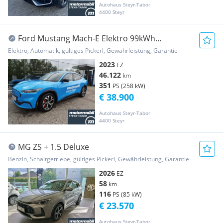
Autohaus Steyr-Tabor
4400 Steyr
Ford Mustang Mach-E Elektro 99kWh
Extended Range AWD...
Elektro, Automatik, gültiges Pickerl, Gewährleistung, Garantie
2023
EZ
46.122
km
351
PS (258 kW)
€ 38.900
Autohaus Steyr-Tabor
4400 Steyr
MG ZS + 1.5 Deluxe
Benzin, Schaltgetriebe, gültiges Pickerl, Gewährleistung, Garantie
2026
EZ
58
km
116
PS (85 kW)
€ 23.570
Autohaus Steyr-Tabor