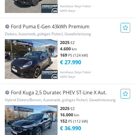
Autohaus Steyr-Tabor
4400 Steyr
Ford Puma E-Gen 43kWh Premium
Elektro, Automatik, gültiges Pickerl, Gewährleistung
2025
EZ
4.600
km
169
PS (124 kW)
€ 27.990
Autohaus Steyr-Tabor
4400 Steyr
Ford Kuga 2,5 Duratec PHEV ST-Line X Aut.
Hybrid Elektro/Benzin, Automatik, gültiges Pickerl, Gewährleistung
2025
EZ
16.000
km
152
PS (112 kW)
€ 36.990