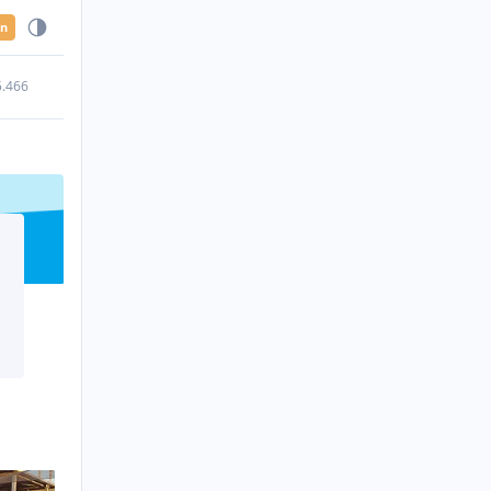
en
5.466