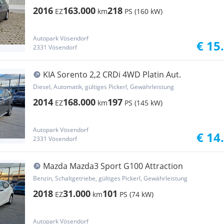
2016
163.000
218
EZ
km
PS (160 kW)
Autopark Vösendorf
€ 15
2331 Vösendorf
KIA Sorento 2,2 CRDi 4WD Platin Aut.
Diesel, Automatik, gültiges Pickerl, Gewährleistung
2014
168.000
197
EZ
km
PS (145 kW)
Autopark Vösendorf
€ 14
2331 Vösendorf
Mazda Mazda3 Sport G100 Attraction
Benzin, Schaltgetriebe, gültiges Pickerl, Gewährleistung
2018
31.000
101
EZ
km
PS (74 kW)
Autopark Vösendorf