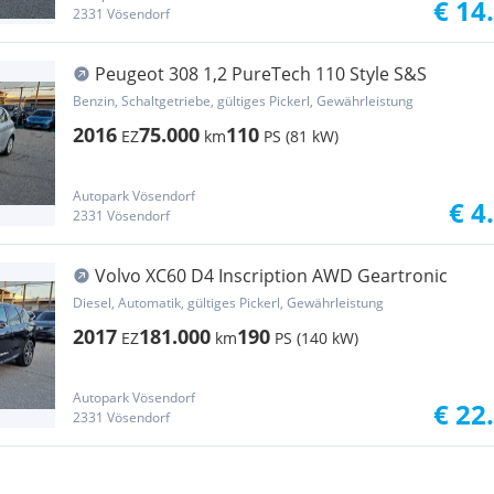
€ 14
2331 Vösendorf
Peugeot 308 1,2 PureTech 110 Style S&S
Benzin, Schaltgetriebe, gültiges Pickerl, Gewährleistung
2016
75.000
110
EZ
km
PS (81 kW)
Autopark Vösendorf
€ 4
2331 Vösendorf
Volvo XC60 D4 Inscription AWD Geartronic
Diesel, Automatik, gültiges Pickerl, Gewährleistung
2017
181.000
190
EZ
km
PS (140 kW)
Autopark Vösendorf
€ 22
2331 Vösendorf