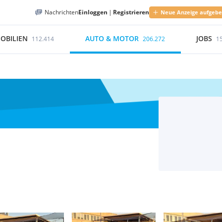
Nachrichten
Einloggen
|
Registrieren
Neue Anzeige aufgeb
OBILIEN
AUTO & MOTOR
JOBS
112.414
206.272
1