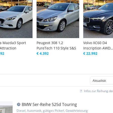
a Mazda3 Sport
Peugeot 308 1,2
Volvo XC60 D4
Attraction
PureTech 110 Style S&S
Inscription AWD
992
€ 4.392
Geartronic
€ 22.992
Infos zur Reihung d
BMW 5er-Reihe 525d Touring
Diesel, Automatik, gültiges Pickerl, Gewährleistung