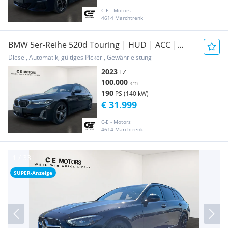
C-E - Motors
4614 Marchtrenk
BMW 5er-Reihe 520d Touring | HUD | ACC |
VOLL
Diesel, Automatik, gültiges Pickerl, Gewährleistung
2023
EZ
100.000
km
190
PS (140 kW)
€ 31.999
C-E - Motors
4614 Marchtrenk
SUPER-Anzeige