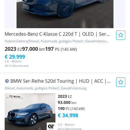
Mercedes-Benz C-Klasse C 220d T | OLED | Servicegepflegt
Hybrid Elektro/Diesel, Automatik, gültiges Pickerl, Gewährleistung, Garantie
2023
97.000
197
EZ
km
PS (145 kW)
€ 29.999
C-E - Motors
4614 Marchtrenk
BMW 5er-Reihe 520d Touring | HUD | ACC |
SPUR | H&K
Diesel, Automatik, gültiges Pickerl, Gewährleistung
2023
EZ
93.000
km
190
PS (140 kW)
€ 34.998
C-E - Motors
4614 Marchtrenk