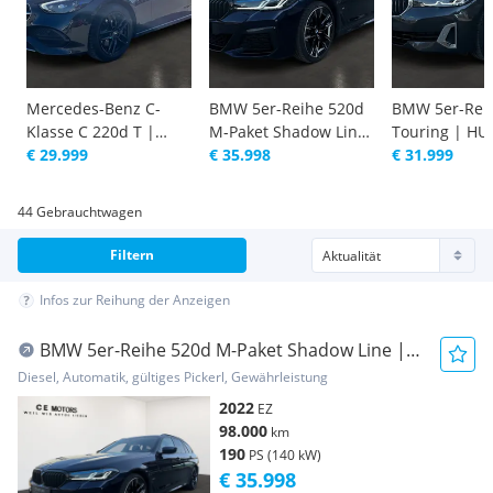
Mercedes-Benz C-
BMW 5er-Reihe 520d
BMW 5er-Rei
Klasse C 220d T |
M-Paket Shadow Line
Touring | HU
OLED |
€ 29.999
| LASER | HARMAN
€ 35.998
| VOLL
€ 31.999
Servicegepflegt
KARDON
44 Gebrauchtwagen
Filtern
Infos zur Reihung der Anzeigen
BMW 5er-Reihe 520d M-Paket Shadow Line |
LASER | HARMAN KARDON
Diesel, Automatik, gültiges Pickerl, Gewährleistung
2022
EZ
98.000
km
190
PS (140 kW)
€ 35.998