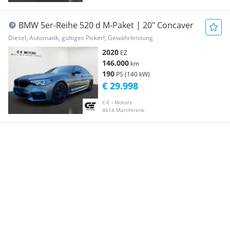
BMW 5er-Reihe 520 d M-Paket | 20" Concaver
Diesel, Automatik, gültiges Pickerl, Gewährleistung
2020
EZ
146.000
km
190
PS (140 kW)
€ 29.998
C-E - Motors
4614 Marchtrenk