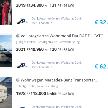
2019
34.800
131
EZ
km
PS (96 kW)
Denk Automobile Inh. Wolfgang Denk
€ 32
4592 Leonstein
Vollintegriertes Wohnmobil Fiat FIAT DUCATO
/Capron 640 M...
gültiges Pickerl, Schaltgetriebe, Gewährleistung
2021
40.960
120
EZ
km
PS (88 kW)
Denk Automobile Inh. Wolfgang Denk
€ 62
4592 Leonstein
Wohnwagen Mercedes-Benz Transporter
Kombi
Schaltgetriebe, Gewährleistung
1978
118.000
65
EZ
km
PS (48 kW)
Denk Automobile Inh. Wolfgang Denk