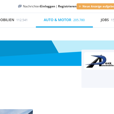
Nachrichten
Einloggen
|
Registrieren
Neue Anzeige aufgeb
OBILIEN
AUTO & MOTOR
JOBS
112.541
205.780
1