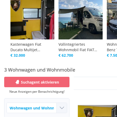
Kastenwagen Fiat
Vollintegriertes
Wohn
Ducato Multijet
Wohnmobil Fiat FIAT
Benz 
Modellreihe...
€ 32.000
DUCATO /Capron 640
€ 62.700
€ 7.5
M...
3 Wohnwagen und Wohnmobile
Suchagent aktivieren
Neue Anzeigen per Benachrichtigung!