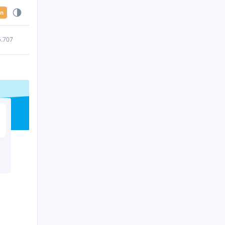
en
5.707